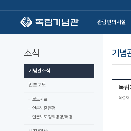
본문 바로가기
관람편의시설
소식
기념
기념관소식
언론보도
독립기
작성자 
보도자료
언론노출현황
언론보도 정책방향/해명