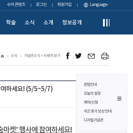
수어 콘텐츠
로그인
회원가입
Language
학술
소식
소개
정보공개
소식
기념관소식 > 자세히 보기
관람안내
세요! (5/5~5/7)
오늘의 일정
예약/신청
국군 휴가 보상 안내
디지털기념관
숨마켓” 행사에 참여하세요!