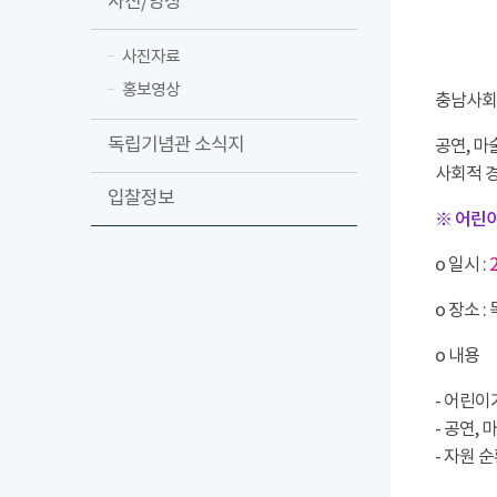
사진/영상
사진자료
홍보영상
충남사회
독립기념관 소식지
공연, 마
사회적 경
입찰정보
※ 어린이
o 일시 :
2
o 장소 
o 내용
- 어린이
- 공연,
- 자원 