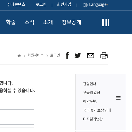
수어 콘텐츠
로그인
회원가입
Language
학술
소식
소개
정보공개
회원서비스
로그인
합니다.
관람안내
용하실 수 있습니다.
오늘의 일정
예약/신청
국군 휴가 보상 안내
디지털기념관