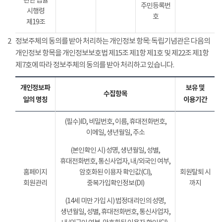
관한 법률
주민등록번
시행령
호
제19조
2
정보주체의 동의를 받아 처리하는 개인정보 항목: 독립기념관은 다음의
개인정보 항목을 개인정보보호법 제15조 제1항 제1호 및 제22조 제1항
제7호에 따라 정보주체의 동의를 받아 처리하고 있습니다.
개인정보파
보유 및
수집항목
일의 명칭
이용기간
(필수)ID, 비밀번호, 이름, 휴대전화번호,
이메일, 생년월일, 주소
(본인확인 시) 성명, 생년월일, 성별,
휴대전화번호, 통신사업자, 내/외국인 여부,
홈페이지
암호화된 이용자 확인값(CI),
회원탈퇴 시
회원관리
중복가입확인정보(DI)
까지
(14세 미만 가입 시) 법정대리인의 성명,
생년월일, 성별, 휴대전화번호, 통신사업자,