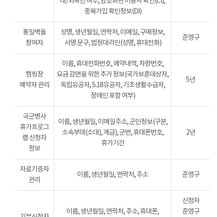
내/외국인 여부, 암호화된 이용자 확인(CI),
중복가입 확인정보(DI)
통일벽돌
성명, 생년월일, 연락처, 이메일, 구매정보,
준영구
참여자
서명 문구, 법정대리인(성명, 휴대전화)
이름, 휴대전화번호, 예약내역, 차량번호,
캠핑장
요금 감면을 위한 추가 정보(국가보훈대상자,
5년
예약자 관리
독립유공자, 5.18유공자, 기초생활수급자,
장애인 포함 여부)
국군병사
이름, 생년월일, 이메일주소, 군인정보(구분,
휴가프로그
소속부대(소대), 계급), 군번, 휴대폰번호,
2년
램 신청자
휴가기간
정보
자료기증자
이름, 생년월일, 연락처, 주소
준영구
관리
신청자
이름, 생년월일, 연락처, 주소, 휴대폰,
준영구
기부신청자