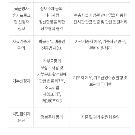
국군병사
정보주체 동의,
휴가프로그
나라사랑
현충시설 기념관 안내 앱을 이용한
램 신청자
정신함양을 위한
전시관 관람 인증 및 관련 민원처리
정보
상호협력 협약
자료기증자
박물관 및 미술관
자료기증자 예우, 기증자료 연구,
관리
진흥법 제8조
관련 민원처리
기부금품의
모집ㆍ사용 및
기부문화 활성화에
기부자 예우, 기부금영수증 발행 및
기부신청자
관한 법률 제7조,
보관의무 이행
소득세법
제81조의7,
제160조의3
국민참여자
정보주체 동의
자문 및 평가 위원회 운영
문단