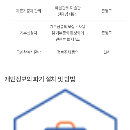
박물관 및 미술관
자료기증자 관리
준영구
진흥법 제8조
기부금품의 모집ㆍ사용
기부신청자
및 기부문화 활성화에
준영구
관한 법률 제7조
국민참여자문단
정보주체 동의
1년
개인정보의 파기 절차 및 방법