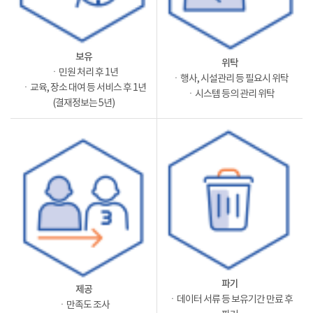
보유
위탁
ㆍ민원 처리 후 1년
ㆍ행사, 시설관리 등 필요시 위탁
ㆍ교육, 장소 대여 등 서비스 후 1년
ㆍ시스템 등의 관리 위탁
(결재정보는 5년)
파기
제공
ㆍ데이터 서류 등 보유기간 만료 후
ㆍ만족도 조사