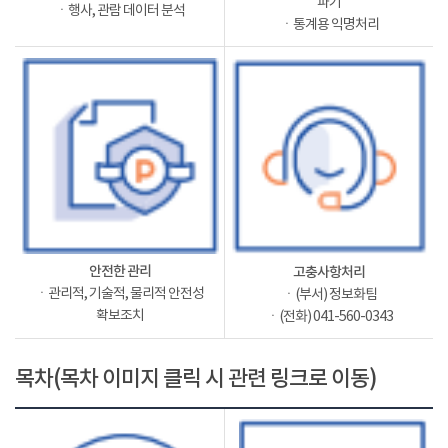
파기
ㆍ행사, 관람 데이터 분석
ㆍ통계용 익명처리
안전한 관리
고충사항처리
ㆍ관리적, 기술적, 물리적 안전성
ㆍ(부서) 정보화팀
확보조치
ㆍ(전화) 041-560-0343
목차(목차 이미지 클릭 시 관련 링크로 이동)