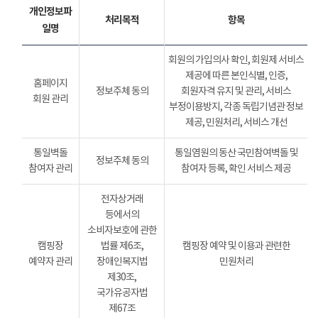
개인정보파
처리목적
항목
일명
회원의 가입의사 확인, 회원제 서비스
제공에 따른 본인식별, 인증,
홈페이지
정보주체 동의
회원자격 유지 및 관리, 서비스
회원 관리
부정이용방지, 각종 독립기념관 정보
제공, 민원처리, 서비스 개선
통일벽돌
통일염원의 동산 국민참여벽돌 및
정보주체 동의
참여자 관리
참여자 등록, 확인 서비스 제공
전자상거래
등에서의
소비자보호에 관한
캠핑장
법률 제6조,
캠핑장 예약 및 이용과 관련한
예약자 관리
장애인복지법
민원처리
제30조,
국가유공자법
제67조