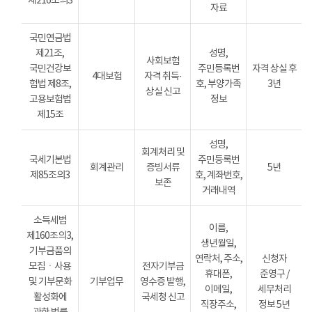
제216조의3
자료
국민연금법
제21조,
성명,
사회보험
국민건강보
주민등록번
자격 상실 후
4대보험
자격 취득·
험법 제8조,
호, 부양가족
3년
상실 신고
고용보험법
정보
제15조
성명,
회계처리 및
국세기본법
주민등록번
회계관리
증빙서류
5년
제85조의3
호, 계좌번호,
보존
거래내역
소득세법
이름,
제160조의3,
생년월일,
기부금품의
연락처, 주소,
신청자
모집ㆍ사용
전자기부금
휴대폰,
준영구 /
및 기부문화
기부업무
영수증 발행,
이메일,
세무처리
활성화에
국세청 신고
직장주소,
정보 5년