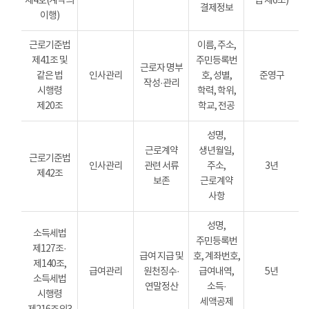
제4호(계약의
법 제6조)
결제정보
이행)
근로기준법
이름, 주소,
제41조 및
주민등록번
근로자 명부
같은 법
인사관리
호, 성별,
준영구
작성·관리
시행령
학력, 학위,
제20조
학교, 전공
성명,
근로계약
생년월일,
근로기준법
인사관리
관련 서류
주소,
3년
제42조
보존
근로계약
사항
성명,
소득세법
주민등록번
제127조·
급여 지급 및
호, 계좌번호,
제140조,
급여관리
원천징수·
급여내역,
5년
소득세법
연말정산
소득·
시행령
세액공제