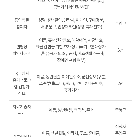
내/외국인 여부, 암호화된 이용자 확인(CI),
중복가입 확인정보(DI)
통일벽돌
성명, 생년월일, 연락처, 이메일, 구매정보,
준영구
참여자
서명 문구, 법정대리인(성명, 휴대전화)
이름, 휴대전화번호, 예약내역, 차량번호,
캠핑장
요금 감면을 위한 추가 정보(국가보훈대상자,
5년
예약자 관리
독립유공자, 5.18유공자, 기초생활수급자,
장애인 포함 여부)
국군병사
이름, 생년월일, 이메일주소, 군인정보(구분,
휴가프로그
소속부대(소대), 계급), 군번, 휴대폰번호,
2년
램 신청자
휴가기간
정보
자료기증자
이름, 생년월일, 연락처, 주소
준영구
관리
신청자
이름, 생년월일, 연락처, 주소, 휴대폰,
준영구
기부신청자