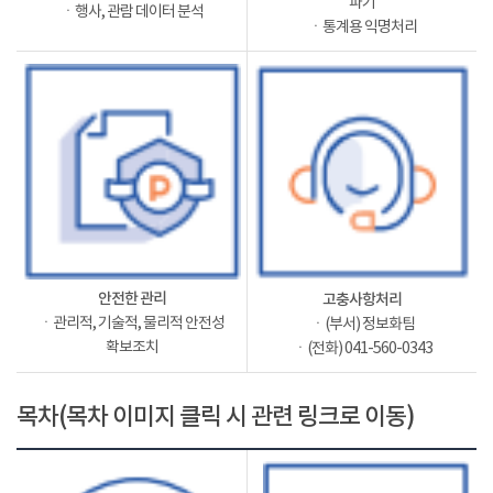
파기
ㆍ행사, 관람 데이터 분석
ㆍ통계용 익명처리
안전한 관리
고충사항처리
ㆍ관리적, 기술적, 물리적 안전성
ㆍ(부서) 정보화팀
확보조치
ㆍ(전화) 041-560-0343
목차(목차 이미지 클릭 시 관련 링크로 이동)