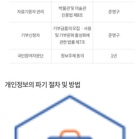
박물관 및 미술관
자료기증자 관리
준영구
진흥법 제8조
기부금품의 모집ㆍ사용
기부신청자
및 기부문화 활성화에
준영구
관한 법률 제7조
국민참여자문단
정보주체 동의
1년
개인정보의 파기 절차 및 방법