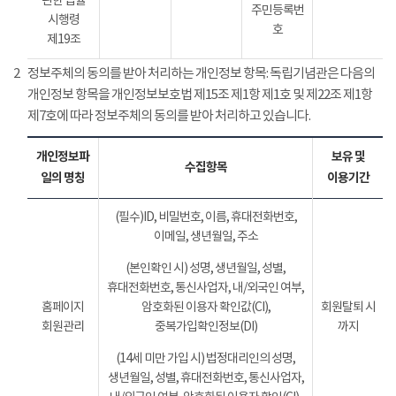
관한 법률
주민등록번
시행령
호
제19조
2
정보주체의 동의를 받아 처리하는 개인정보 항목: 독립기념관은 다음의
개인정보 항목을 개인정보보호법 제15조 제1항 제1호 및 제22조 제1항
제7호에 따라 정보주체의 동의를 받아 처리하고 있습니다.
개인정보파
보유 및
수집항목
일의 명칭
이용기간
(필수)ID, 비밀번호, 이름, 휴대전화번호,
이메일, 생년월일, 주소
(본인확인 시) 성명, 생년월일, 성별,
휴대전화번호, 통신사업자, 내/외국인 여부,
홈페이지
암호화된 이용자 확인값(CI),
회원탈퇴 시
회원관리
중복가입확인정보(DI)
까지
(14세 미만 가입 시) 법정대리인의 성명,
생년월일, 성별, 휴대전화번호, 통신사업자,