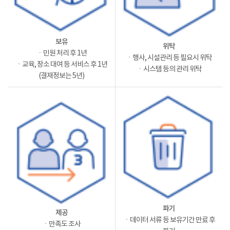
보유
위탁
ㆍ민원 처리 후 1년
ㆍ행사, 시설관리 등 필요시 위탁
ㆍ교육, 장소 대여 등 서비스 후 1년
ㆍ시스템 등의 관리 위탁
(결재정보는 5년)
파기
제공
ㆍ데이터 서류 등 보유기간 만료 후
ㆍ만족도 조사