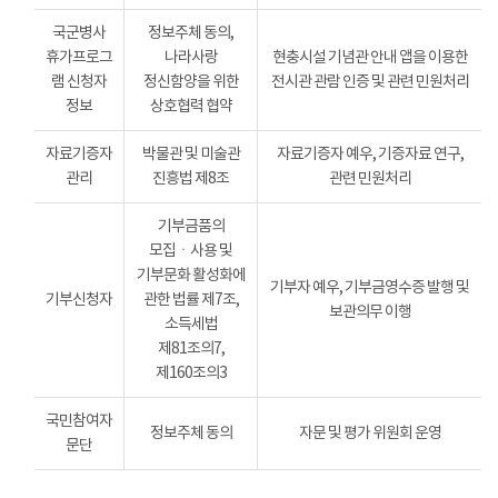
국군병사
정보주체 동의,
휴가프로그
나라사랑
현충시설 기념관 안내 앱을 이용한
램 신청자
정신함양을 위한
전시관 관람 인증 및 관련 민원처리
정보
상호협력 협약
자료기증자
박물관 및 미술관
자료기증자 예우, 기증자료 연구,
관리
진흥법 제8조
관련 민원처리
기부금품의
모집ㆍ사용 및
기부문화 활성화에
기부자 예우, 기부금영수증 발행 및
기부신청자
관한 법률 제7조,
보관의무 이행
소득세법
제81조의7,
제160조의3
국민참여자
정보주체 동의
자문 및 평가 위원회 운영
문단