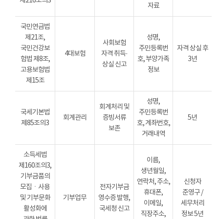
제216조의3
자료
국민연금법
제21조,
성명,
사회보험
국민건강보
주민등록번
자격 상실 후
4대보험
자격 취득·
험법 제8조,
호, 부양가족
3년
상실 신고
고용보험법
정보
제15조
성명,
회계처리 및
국세기본법
주민등록번
회계관리
증빙서류
5년
제85조의3
호, 계좌번호,
보존
거래내역
소득세법
이름,
제160조의3,
생년월일,
기부금품의
연락처, 주소,
신청자
모집ㆍ사용
전자기부금
휴대폰,
준영구 /
및 기부문화
기부업무
영수증 발행,
이메일,
세무처리
활성화에
국세청 신고
직장주소,
정보 5년