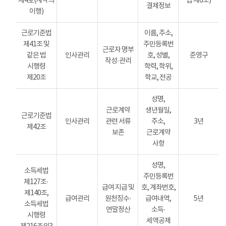
제4호(계약의
법 제6조)
결제정보
이행)
근로기준법
이름, 주소,
제41조 및
주민등록번
근로자 명부
같은 법
인사관리
호, 성별,
준영구
작성·관리
시행령
학력, 학위,
제20조
학교, 전공
성명,
근로계약
생년월일,
근로기준법
인사관리
관련 서류
주소,
3년
제42조
보존
근로계약
사항
성명,
소득세법
주민등록번
제127조·
급여 지급 및
호, 계좌번호,
제140조,
급여관리
원천징수·
급여내역,
5년
소득세법
연말정산
소득·
시행령
세액공제