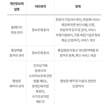
개인정보파
처리목적
항목
일명
회원의 가입의사 확인, 회원제 서비스
제공에 따른 본인식별, 인증,
홈페이지
정보주체 동의
회원자격 유지 및 관리, 서비스
회원 관리
부정이용방지, 각종 독립기념관 정보
제공, 민원처리, 서비스 개선
통일벽돌
통일염원의 동산 국민참여벽돌 및
정보주체 동의
참여자 관리
참여자 등록, 확인 서비스 제공
전자상거래
등에서의
소비자보호에 관한
캠핑장
법률 제6조,
캠핑장 예약 및 이용과 관련한
예약자 관리
장애인복지법
민원처리
제30조,
국가유공자법
제67조