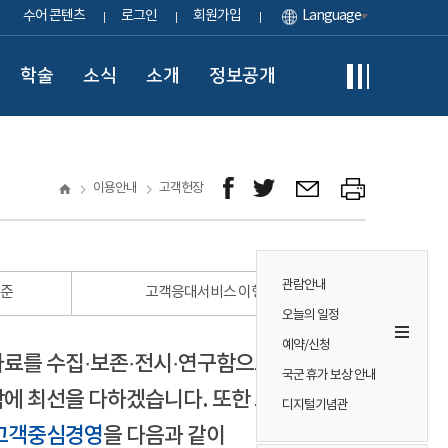
수어 콘텐츠
로그인
회원가입
Language
학술
소식
소개
정보공개
이용안내
고객헌장
관람안내
표준
고객응대서비스 이행 표준
오늘의 일정
예약/신청
자료를 수집·보존·전시·연구함으로써
국군 휴가 보상 안내
에 최선을 다하겠습니다. 또한 모든
디지털기념관
고객중심경영
을 다음과 같이