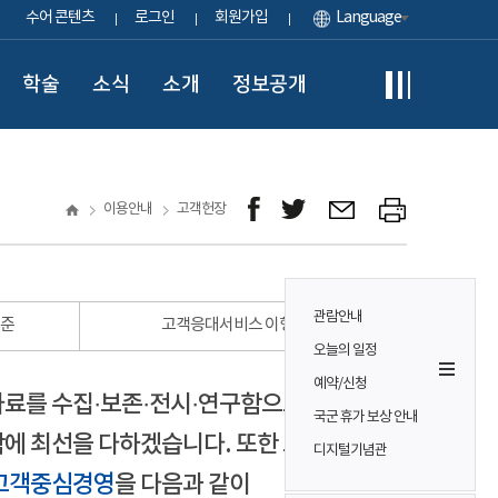
수어 콘텐츠
로그인
회원가입
Language
학술
소식
소개
정보공개
이용안내
고객헌장
관람안내
표준
고객응대서비스 이행 표준
오늘의 일정
예약/신청
자료를 수집·보존·전시·연구함으로써
국군 휴가 보상 안내
에 최선을 다하겠습니다. 또한 모든
디지털기념관
고객중심경영
을 다음과 같이