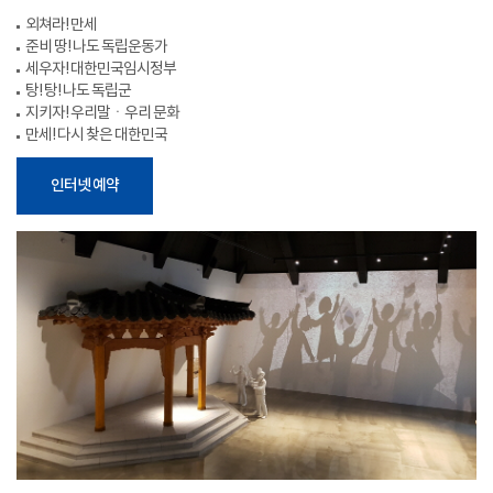
외쳐라! 만세
준비 땅! 나도 독립운동가
세우자! 대한민국임시정부
탕! 탕! 나도 독립군
지키자! 우리말ㆍ우리 문화
만세! 다시 찾은 대한민국
인터넷 예약