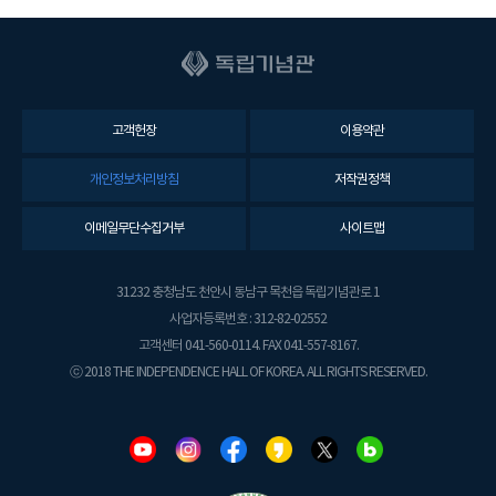
고객헌장
이용약관
개인정보처리방침
저작권정책
이메일무단수집거부
사이트맵
31232 충청남도 천안시 동남구 목천읍 독립기념관로 1
사업자등록번호 : 312-82-02552
고객센터 041-560-0114. FAX 041-557-8167.
ⓒ 2018 THE INDEPENDENCE HALL OF KOREA. ALL RIGHTS RESERVED.