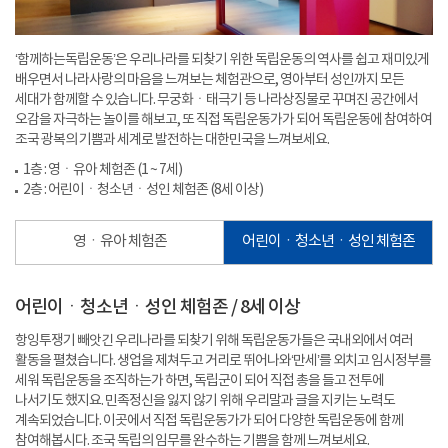
‘함께하는독립운동’은 우리나라를 되찾기 위한 독립운동의 역사를 쉽고 재미있게
배우면서 나라사랑의 마음을 느껴보는 체험관으로, 영아부터 성인까지 모든
세대가 함께할 수 있습니다. 무궁화ㆍ태극기 등 나라상징물로 꾸며진 공간에서
오감을 자극하는 놀이를 해보고, 또 직접 독립운동가가 되어 독립운동에 참여하여
조국 광복의 기쁨과 세계로 발전하는 대한민국을 느껴보세요.
1층 : 영ㆍ유아 체험존 (1 ~ 7세)
2층 : 어린이ㆍ청소년ㆍ성인 체험존 (8세 이상)
영ㆍ유아 체험존
어린이ㆍ청소년ㆍ성인 체험존
어린이ㆍ청소년ㆍ성인 체험존 / 8세 이상
항잉투쟁기 빼앗긴 우리나라를 되찾기 위해 독립운동가들은 국내외에서 여러
활동을 펼쳤습니다. 생업을 제쳐두고 거리로 뛰어나와‘만세’를 외치고 임시정부를
세워 독립운동을 조직하는가 하면, 독립군이 되어 직접 총을 들고 전투에
나서기도 했지요. 민족정신을 잃지 않기 위해 우리말과 글을 지키는 노력도
계속되었습니다. 이곳에서 직접 독립운동가가 되어 다양한 독립운동에 함께
참여해봅시다. 조국 독립의 임무를 완수하는 기쁨을 함께 느껴보세요.