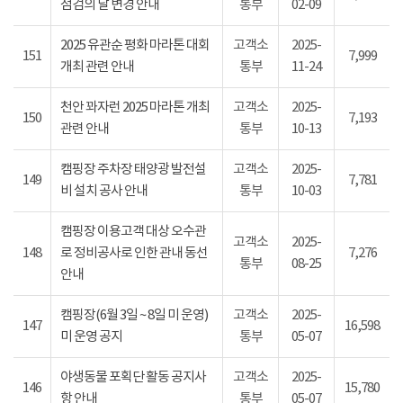
점검의 날 변경 안내
통부
02-09
2025 유관순 평화 마라톤 대회
고객소
2025-
151
7,999
개최 관련 안내
통부
11-24
천안 꽈자런 2025 마라톤 개최
고객소
2025-
150
7,193
관련 안내
통부
10-13
캠핑장 주차장 태양광 발전설
고객소
2025-
149
7,781
비 설치 공사 안내
통부
10-03
캠핑장 이용고객 대상 오수관
고객소
2025-
148
로 정비공사로 인한 관내 동선
7,276
통부
08-25
안내
캠핑장(6월 3일 ~ 8일 미 운영)
고객소
2025-
147
16,598
미 운영 공지
통부
05-07
야생동물 포획단 활동 공지사
고객소
2025-
146
15,780
항 안내
통부
05-07