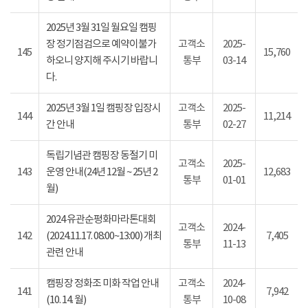
2025년 3월 31일 월요일 캠핑
장 정기점검으로 예약이불가
고객소
2025-
145
15,760
하오니 양지해 주시기 바랍니
통부
03-14
다.
2025년 3월 1일 캠핑장 입장시
고객소
2025-
144
11,214
간 안내
통부
02-27
독립기념관 캠핑장 동절기 미
고객소
2025-
143
운영 안내(24년 12월 ~ 25년 2
12,683
통부
01-01
월)
2024 유관순평화마라톤대회
고객소
2024-
142
(2024.11.17. 08:00~13:00) 개최
7,405
통부
11-13
관련 안내
캠핑장 정화조 미화 작업 안내
고객소
2024-
141
7,942
(10. 14. 월)
통부
10-08