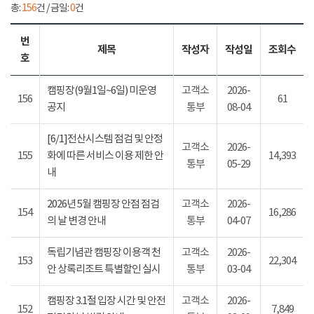
총:
156
건 / 금일:
0
건
번
제목
작성자
작성일
조회수
호
캠핑장(9월1일~6일) 미운영
고객소
2026-
156
61
공지
통부
08-04
[6/1]전산시스템 점검 및 안정
고객소
2026-
155
화에 따른 서비스 이용 제한 안
14,393
통부
05-29
내
2026년 5월 캠핑장 안점 점검
고객소
2026-
154
16,286
의 날 변경 안내
통부
04-07
독립기념관 캠핑장 이용객 천
고객소
2026-
153
22,304
안 상록리조트 특별할인 실시
통부
03-04
캠핑장 3.1절 입장 시간 및 안전
고객소
2026-
152
7,849