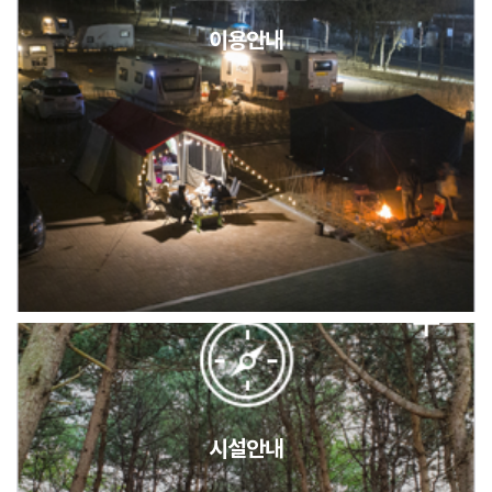
이용안내
2026년 5월 캠핑장 안점 점검의 날 변경 안내
캠핑장(9월1일~6일) 미운영 공지
[6/1]전산시스템 점검 및 안정화에 따른 서비스 이용 제한 안내
시설안내