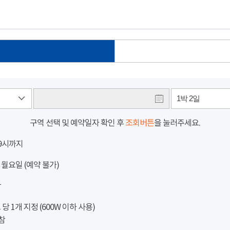
1박 2일
구역 선택 및 예약일자 확인 후
조회버튼
을 눌러주세요.
 9시까지
 월요일 (예약 불가)
참
 1개 지정 (600W 이하 사용)
참