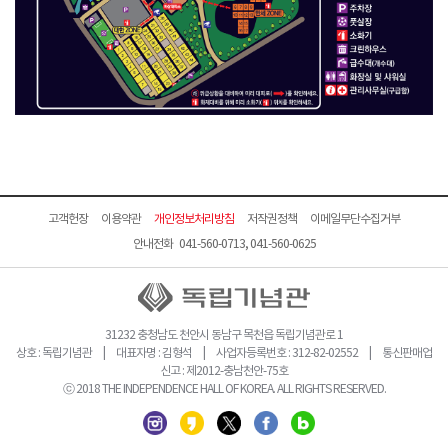
고객헌장
이용약관
개인정보처리방침
저작권정책
이메일무단수집거부
안내전화 041-560-0713, 041-560-0625
31232 충청남도 천안시 동남구 목천읍 독립기념관로 1
상호 : 독립기념관 | 대표자명 : 김형석 | 사업자등록번호 : 312-82-02552 | 통신판매업
신고 : 제2012-충남천안-75호
ⓒ 2018 THE INDEPENDENCE HALL OF KOREA. ALL RIGHTS RESERVED.