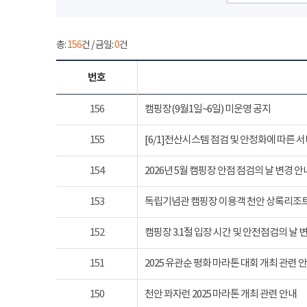
총:
156
건 / 금일:
0
건
번호
156
캠핑장(9월1일~6일) 미운영 공지
155
[6/1]전산시스템 점검 및 안정화에 따른 
154
2026년 5월 캠핑장 안점 점검의 날 변경 안
153
독립기념관 캠핑장 이용객 천안 상록리조
152
캠핑장 3.1절 입장 시간 및 안전점검의 날 
151
2025 유관순 평화 마라톤 대회 개최 관련 
150
천안 꽈자런 2025 마라톤 개최 관련 안내