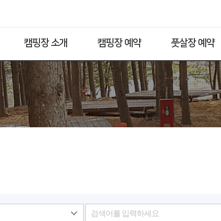
캠핑장 소개
캠핑장 예약
풋살장 예약