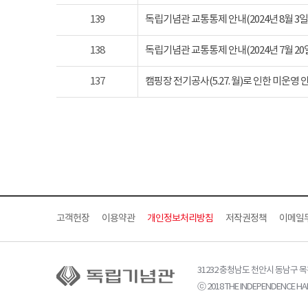
139
독립기념관 교통통제 안내(2024년 8월 3일 토요
138
독립기념관 교통통제 안내(2024년 7월 20일 토요
137
캠핑장 전기공사(5.27. 월)로 인한 미운영 
고객헌장
이용약관
개인정보처리방침
저작권정책
이메일
31232 충청남도 천안시 동남구 
ⓒ 2018 THE INDEPENDENCE HAL