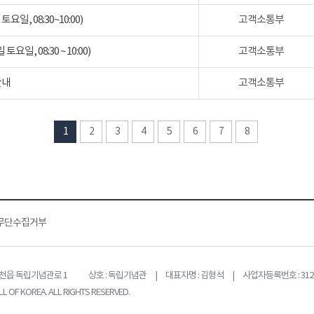
일, 08:30~10:00)
고객소통부
일, 08:30 ~ 10:00)
고객소통부
안내
고객소통부
1
2
3
4
5
6
7
8
무단수집거부
목천읍 독립기념관로 1
상호 : 독립기념관 | 대표자명 : 김형석 | 사업자등록번호 : 312-
L OF KOREA. ALL RIGHTS RESERVED.