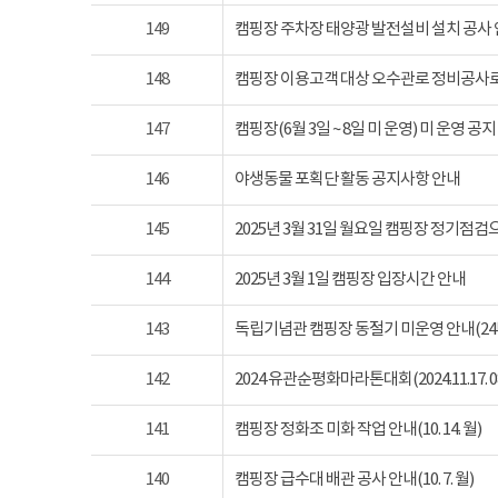
149
캠핑장 주차장 태양광 발전설비 설치 공사
148
캠핑장 이용고객 대상 오수관로 정비공사로
147
캠핑장(6월 3일 ~ 8일 미 운영) 미 운영 공지
146
야생동물 포획단 활동 공지사항 안내
145
2025년 3월 31일 월요일 캠핑장 정기점
144
2025년 3월 1일 캠핑장 입장시간 안내
143
독립기념관 캠핑장 동절기 미운영 안내(24년 1
142
2024 유관순평화마라톤대회(2024.11.17. 08
141
캠핑장 정화조 미화 작업 안내(10. 14. 월)
140
캠핑장 급수대 배관 공사 안내(10. 7. 월)