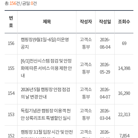
총:
156
건 / 금일:
0
건
번
제목
작성자
작성일
조회수
호
캠핑장(9월1일~6일) 미운영
고객소
2026-
156
69
공지
통부
08-04
[6/1]전산시스템 점검 및 안정
고객소
2026-
155
화에 따른 서비스 이용 제한 안
14,398
통부
05-29
내
2026년 5월 캠핑장 안점 점검
고객소
2026-
154
16,290
의 날 변경 안내
통부
04-07
독립기념관 캠핑장 이용객 천
고객소
2026-
153
22,313
안 상록리조트 특별할인 실시
통부
03-04
캠핑장 3.1절 입장 시간 및 안전
고객소
2026-
152
7,854