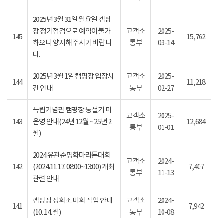
2025년 3월 31일 월요일 캠핑
장 정기점검으로 예약이불가
고객소
2025-
145
15,762
하오니 양지해 주시기 바랍니
통부
03-14
다.
2025년 3월 1일 캠핑장 입장시
고객소
2025-
144
11,218
간 안내
통부
02-27
독립기념관 캠핑장 동절기 미
고객소
2025-
143
운영 안내(24년 12월 ~ 25년 2
12,684
통부
01-01
월)
2024 유관순평화마라톤대회
고객소
2024-
142
(2024.11.17. 08:00~13:00) 개최
7,407
통부
11-13
관련 안내
캠핑장 정화조 미화 작업 안내
고객소
2024-
141
7,942
(10. 14. 월)
통부
10-08