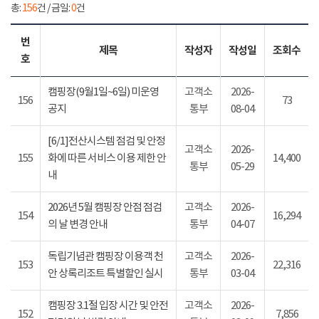
총:
156
건 / 금일:
0
건
번
제목
작성자
작성일
조회수
호
캠핑장(9월1일~6일) 미운영
고객소
2026-
156
73
공지
통부
08-04
[6/1]전산시스템 점검 및 안정
고객소
2026-
155
화에 따른 서비스 이용 제한 안
14,400
통부
05-29
내
2026년 5월 캠핑장 안점 점검
고객소
2026-
154
16,294
의 날 변경 안내
통부
04-07
독립기념관 캠핑장 이용객 천
고객소
2026-
153
22,316
안 상록리조트 특별할인 실시
통부
03-04
캠핑장 3.1절 입장 시간 및 안전
고객소
2026-
152
7,856