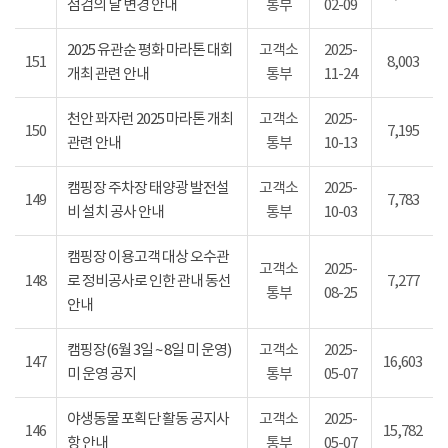
점검의 날 변경 안내
통부
02-09
2025 유관순 평화 마라톤 대회
고객소
2025-
151
8,003
개최 관련 안내
통부
11-24
천안 꽈자런 2025 마라톤 개최
고객소
2025-
150
7,195
관련 안내
통부
10-13
캠핑장 주차장 태양광 발전설
고객소
2025-
149
7,783
비 설치 공사 안내
통부
10-03
캠핑장 이용고객 대상 오수관
고객소
2025-
148
로 정비공사로 인한 관내 동선
7,277
통부
08-25
안내
캠핑장(6월 3일 ~ 8일 미 운영)
고객소
2025-
147
16,603
미 운영 공지
통부
05-07
야생동물 포획단 활동 공지사
고객소
2025-
146
15,782
항 안내
통부
05-07