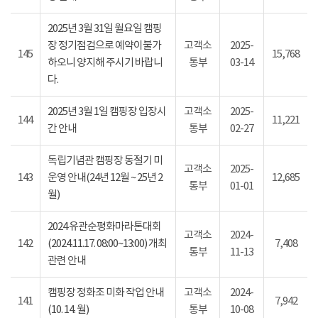
2025년 3월 31일 월요일 캠핑
장 정기점검으로 예약이불가
고객소
2025-
145
15,768
하오니 양지해 주시기 바랍니
통부
03-14
다.
2025년 3월 1일 캠핑장 입장시
고객소
2025-
144
11,221
간 안내
통부
02-27
독립기념관 캠핑장 동절기 미
고객소
2025-
143
운영 안내(24년 12월 ~ 25년 2
12,685
통부
01-01
월)
2024 유관순평화마라톤대회
고객소
2024-
142
(2024.11.17. 08:00~13:00) 개최
7,408
통부
11-13
관련 안내
캠핑장 정화조 미화 작업 안내
고객소
2024-
141
7,942
(10. 14. 월)
통부
10-08