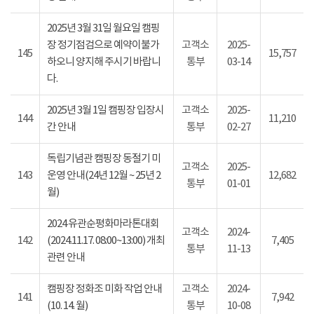
2025년 3월 31일 월요일 캠핑
장 정기점검으로 예약이불가
고객소
2025-
145
15,757
하오니 양지해 주시기 바랍니
통부
03-14
다.
2025년 3월 1일 캠핑장 입장시
고객소
2025-
144
11,210
간 안내
통부
02-27
독립기념관 캠핑장 동절기 미
고객소
2025-
143
운영 안내(24년 12월 ~ 25년 2
12,682
통부
01-01
월)
2024 유관순평화마라톤대회
고객소
2024-
142
(2024.11.17. 08:00~13:00) 개최
7,405
통부
11-13
관련 안내
캠핑장 정화조 미화 작업 안내
고객소
2024-
141
7,942
(10. 14. 월)
통부
10-08