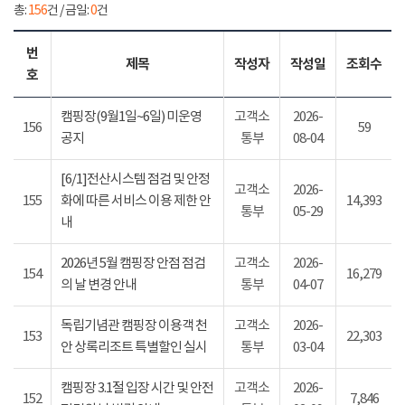
총:
156
건 / 금일:
0
건
번
제목
작성자
작성일
조회수
호
캠핑장(9월1일~6일) 미운영
고객소
2026-
156
59
공지
통부
08-04
[6/1]전산시스템 점검 및 안정
고객소
2026-
155
화에 따른 서비스 이용 제한 안
14,393
통부
05-29
내
2026년 5월 캠핑장 안점 점검
고객소
2026-
154
16,279
의 날 변경 안내
통부
04-07
독립기념관 캠핑장 이용객 천
고객소
2026-
153
22,303
안 상록리조트 특별할인 실시
통부
03-04
캠핑장 3.1절 입장 시간 및 안전
고객소
2026-
152
7,846