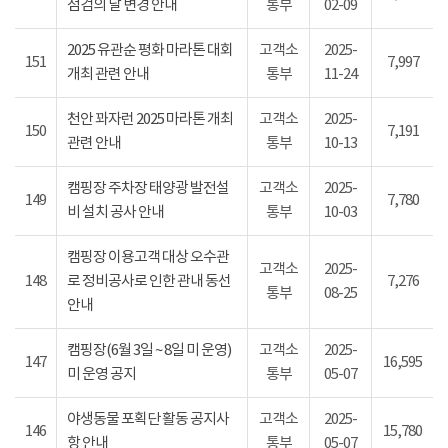
점검의 날 변경 안내
통부
02-09
2025 유관순 평화 마라톤 대회
고객소
2025-
151
7,997
개최 관련 안내
통부
11-24
천안 꽈자런 2025 마라톤 개최
고객소
2025-
150
7,191
관련 안내
통부
10-13
캠핑장 주차장 태양광 발전설
고객소
2025-
149
7,780
비 설치 공사 안내
통부
10-03
캠핑장 이용고객 대상 오수관
고객소
2025-
148
로 정비공사로 인한 관내 동선
7,276
통부
08-25
안내
캠핑장(6월 3일 ~ 8일 미 운영)
고객소
2025-
147
16,595
미 운영 공지
통부
05-07
야생동물 포획단 활동 공지사
고객소
2025-
146
15,780
항 안내
통부
05-07