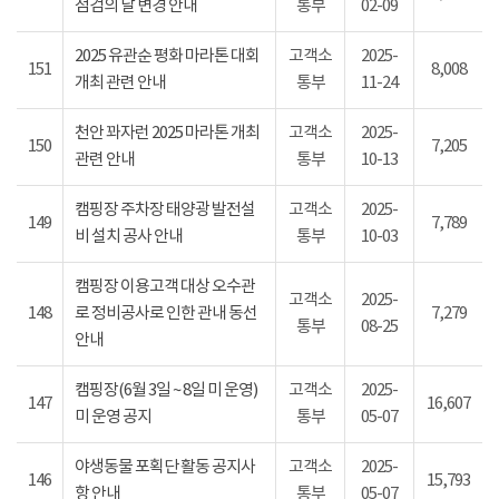
점검의 날 변경 안내
통부
02-09
2025 유관순 평화 마라톤 대회
고객소
2025-
151
8,008
개최 관련 안내
통부
11-24
천안 꽈자런 2025 마라톤 개최
고객소
2025-
150
7,205
관련 안내
통부
10-13
캠핑장 주차장 태양광 발전설
고객소
2025-
149
7,789
비 설치 공사 안내
통부
10-03
캠핑장 이용고객 대상 오수관
고객소
2025-
148
로 정비공사로 인한 관내 동선
7,279
통부
08-25
안내
캠핑장(6월 3일 ~ 8일 미 운영)
고객소
2025-
147
16,607
미 운영 공지
통부
05-07
야생동물 포획단 활동 공지사
고객소
2025-
146
15,793
항 안내
통부
05-07