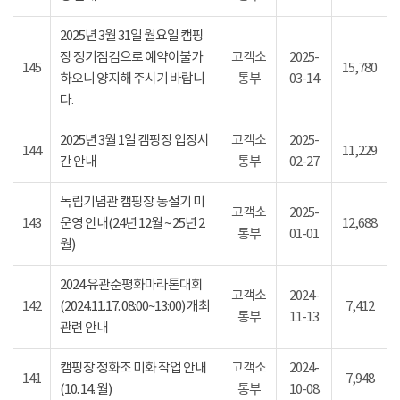
2025년 3월 31일 월요일 캠핑
장 정기점검으로 예약이불가
고객소
2025-
145
15,780
하오니 양지해 주시기 바랍니
통부
03-14
다.
2025년 3월 1일 캠핑장 입장시
고객소
2025-
144
11,229
간 안내
통부
02-27
독립기념관 캠핑장 동절기 미
고객소
2025-
143
운영 안내(24년 12월 ~ 25년 2
12,688
통부
01-01
월)
2024 유관순평화마라톤대회
고객소
2024-
142
(2024.11.17. 08:00~13:00) 개최
7,412
통부
11-13
관련 안내
캠핑장 정화조 미화 작업 안내
고객소
2024-
141
7,948
(10. 14. 월)
통부
10-08