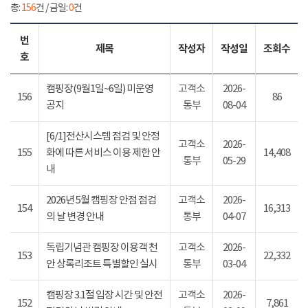
총:
156
건 / 금일:
0
건
번
제목
작성자
작성일
조회수
호
캠핑장(9월1일~6일) 미운영
고객소
2026-
156
86
공지
통부
08-04
[6/1]전산시스템 점검 및 안정
고객소
2026-
155
화에 따른 서비스 이용 제한 안
14,408
통부
05-29
내
2026년 5월 캠핑장 안점 점검
고객소
2026-
154
16,313
의 날 변경 안내
통부
04-07
독립기념관 캠핑장 이용객 천
고객소
2026-
153
22,332
안 상록리조트 특별할인 실시
통부
03-04
캠핑장 3.1절 입장 시간 및 안전
고객소
2026-
152
7,861