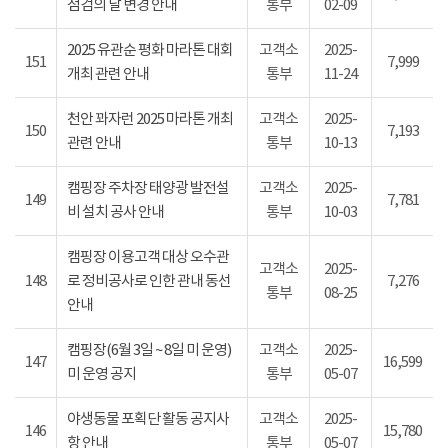
점검의 날 변경 안내
통부
02-09
2025 유관순 평화 마라톤 대회
고객소
2025-
151
7,999
개최 관련 안내
통부
11-24
천안 꽈자런 2025 마라톤 개최
고객소
2025-
150
7,193
관련 안내
통부
10-13
캠핑장 주차장 태양광 발전설
고객소
2025-
149
7,781
비 설치 공사 안내
통부
10-03
캠핑장 이용고객 대상 오수관
고객소
2025-
148
로 정비공사로 인한 관내 동선
7,276
통부
08-25
안내
캠핑장(6월 3일 ~ 8일 미 운영)
고객소
2025-
147
16,599
미 운영 공지
통부
05-07
야생동물 포획단 활동 공지사
고객소
2025-
146
15,780
항 안내
통부
05-07