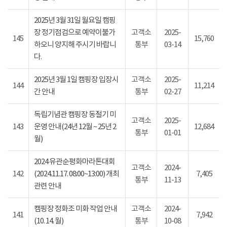
2025년 3월 31일 월요일 캠핑
장 정기점검으로 예약이불가
고객소
2025-
145
15,760
하오니 양지해 주시기 바랍니
통부
03-14
다.
2025년 3월 1일 캠핑장 입장시
고객소
2025-
144
11,214
간 안내
통부
02-27
독립기념관 캠핑장 동절기 미
고객소
2025-
143
운영 안내(24년 12월 ~ 25년 2
12,684
통부
01-01
월)
2024 유관순평화마라톤대회
고객소
2024-
142
(2024.11.17. 08:00~13:00) 개최
7,405
통부
11-13
관련 안내
캠핑장 정화조 미화 작업 안내
고객소
2024-
141
7,942
(10. 14. 월)
통부
10-08