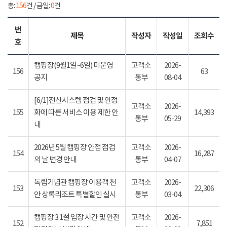
총:
156
건 / 금일:
0
건
번
제목
작성자
작성일
조회수
호
캠핑장(9월1일~6일) 미운영
고객소
2026-
156
63
공지
통부
08-04
[6/1]전산시스템 점검 및 안정
고객소
2026-
155
화에 따른 서비스 이용 제한 안
14,393
통부
05-29
내
2026년 5월 캠핑장 안점 점검
고객소
2026-
154
16,287
의 날 변경 안내
통부
04-07
독립기념관 캠핑장 이용객 천
고객소
2026-
153
22,306
안 상록리조트 특별할인 실시
통부
03-04
캠핑장 3.1절 입장 시간 및 안전
고객소
2026-
152
7,851