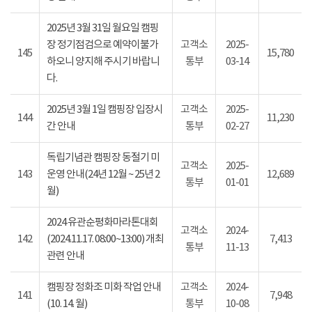
2025년 3월 31일 월요일 캠핑
장 정기점검으로 예약이불가
고객소
2025-
145
15,780
하오니 양지해 주시기 바랍니
통부
03-14
다.
2025년 3월 1일 캠핑장 입장시
고객소
2025-
144
11,230
간 안내
통부
02-27
독립기념관 캠핑장 동절기 미
고객소
2025-
143
운영 안내(24년 12월 ~ 25년 2
12,689
통부
01-01
월)
2024 유관순평화마라톤대회
고객소
2024-
142
(2024.11.17. 08:00~13:00) 개최
7,413
통부
11-13
관련 안내
캠핑장 정화조 미화 작업 안내
고객소
2024-
141
7,948
(10. 14. 월)
통부
10-08