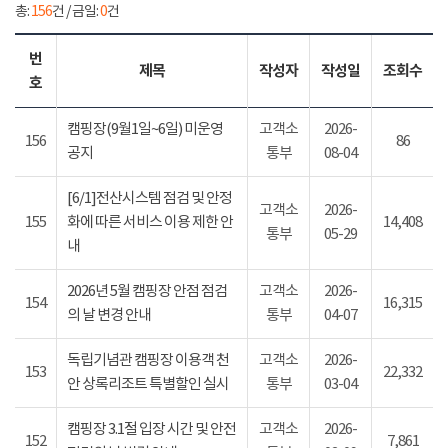
총:
156
건 / 금일:
0
건
번
제목
작성자
작성일
조회수
호
캠핑장(9월1일~6일) 미운영
고객소
2026-
156
86
공지
통부
08-04
[6/1]전산시스템 점검 및 안정
고객소
2026-
155
화에 따른 서비스 이용 제한 안
14,408
통부
05-29
내
2026년 5월 캠핑장 안점 점검
고객소
2026-
154
16,315
의 날 변경 안내
통부
04-07
독립기념관 캠핑장 이용객 천
고객소
2026-
153
22,332
안 상록리조트 특별할인 실시
통부
03-04
캠핑장 3.1절 입장 시간 및 안전
고객소
2026-
152
7,861