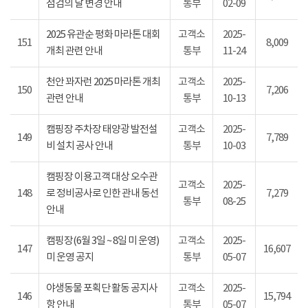
점검의 날 변경 안내
통부
02-09
2025 유관순 평화 마라톤 대회
고객소
2025-
151
8,009
개최 관련 안내
통부
11-24
천안 꽈자런 2025 마라톤 개최
고객소
2025-
150
7,206
관련 안내
통부
10-13
캠핑장 주차장 태양광 발전설
고객소
2025-
149
7,789
비 설치 공사 안내
통부
10-03
캠핑장 이용고객 대상 오수관
고객소
2025-
148
로 정비공사로 인한 관내 동선
7,279
통부
08-25
안내
캠핑장(6월 3일 ~ 8일 미 운영)
고객소
2025-
147
16,607
미 운영 공지
통부
05-07
야생동물 포획단 활동 공지사
고객소
2025-
146
15,794
항 안내
통부
05-07