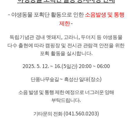
야생동물 포획단 활동으로 인한
소음발생 및 통행
-
제한
-
독립기념관 경내 멧돼지
,
고라니
,
두더지 등 야생동물
다수 출현에 따라 캠핑장 및 전시관 관람객 안전을 위한
포획 활동을 실시합니다
.
2025. 5. 12. ~ 16.(5
일간
) 20:00 ~ 06:00
단풍나무숲길
~
흑성산 일대
(
장소
)
소음 발생 및 통행 제한 예정으로 너그러운 양해
부탁드립니다
.
기타문의 전화
(041.560.0203)