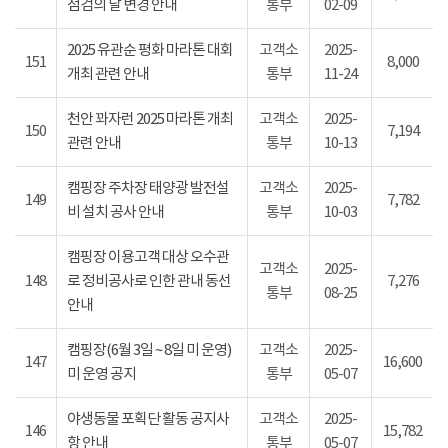
점검의 날 변경 안내
통부
02-09
2025 유관순 평화 마라톤 대회
고객소
2025-
151
8,000
개최 관련 안내
통부
11-24
천안 꽈자런 2025 마라톤 개최
고객소
2025-
150
7,194
관련 안내
통부
10-13
캠핑장 주차장 태양광 발전설
고객소
2025-
149
7,782
비 설치 공사 안내
통부
10-03
캠핑장 이용고객 대상 오수관
고객소
2025-
148
로 정비공사로 인한 관내 동선
7,276
통부
08-25
안내
캠핑장(6월 3일 ~ 8일 미 운영)
고객소
2025-
147
16,600
미 운영 공지
통부
05-07
야생동물 포획단 활동 공지사
고객소
2025-
146
15,782
항 안내
통부
05-07