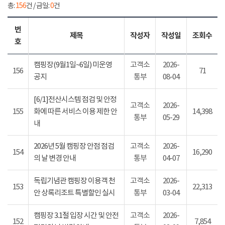
총:
156
건 / 금일:
0
건
번
제목
작성자
작성일
조회수
호
캠핑장(9월1일~6일) 미운영
고객소
2026-
156
71
공지
통부
08-04
[6/1]전산시스템 점검 및 안정
고객소
2026-
155
화에 따른 서비스 이용 제한 안
14,398
통부
05-29
내
2026년 5월 캠핑장 안점 점검
고객소
2026-
154
16,290
의 날 변경 안내
통부
04-07
독립기념관 캠핑장 이용객 천
고객소
2026-
153
22,313
안 상록리조트 특별할인 실시
통부
03-04
캠핑장 3.1절 입장 시간 및 안전
고객소
2026-
152
7,854