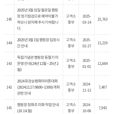
2025년 3월 31일 월요일 캠핑
장 정기점검으로 예약이불가
고객소
2025-
145
15,763
하오니 양지해 주시기 바랍니
통부
03-14
다.
2025년 3월 1일 캠핑장 입장시
고객소
2025-
144
11,219
간 안내
통부
02-27
독립기념관 캠핑장 동절기 미
고객소
2025-
143
운영 안내(24년 12월 ~ 25년 2
12,684
통부
01-01
월)
2024 유관순평화마라톤대회
고객소
2024-
142
(2024.11.17. 08:00~13:00) 개최
7,407
통부
11-13
관련 안내
캠핑장 정화조 미화 작업 안내
고객소
2024-
141
7,942
(10. 14. 월)
통부
10-08