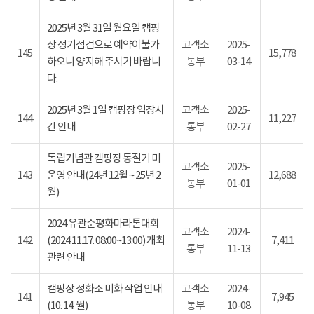
2025년 3월 31일 월요일 캠핑
장 정기점검으로 예약이불가
고객소
2025-
145
15,778
하오니 양지해 주시기 바랍니
통부
03-14
다.
2025년 3월 1일 캠핑장 입장시
고객소
2025-
144
11,227
간 안내
통부
02-27
독립기념관 캠핑장 동절기 미
고객소
2025-
143
운영 안내(24년 12월 ~ 25년 2
12,688
통부
01-01
월)
2024 유관순평화마라톤대회
고객소
2024-
142
(2024.11.17. 08:00~13:00) 개최
7,411
통부
11-13
관련 안내
캠핑장 정화조 미화 작업 안내
고객소
2024-
141
7,945
(10. 14. 월)
통부
10-08