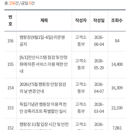
총:
156
건 / 금일:
0
건
번
제목
작성자
작성일
조회수
호
캠핑장(9월1일~6일) 미운영
고객소
2026-
156
84
공지
통부
08-04
[6/1]전산시스템 점검 및 안정
고객소
2026-
155
화에 따른 서비스 이용 제한 안
14,408
통부
05-29
내
2026년 5월 캠핑장 안점 점검
고객소
2026-
154
16,309
의 날 변경 안내
통부
04-07
독립기념관 캠핑장 이용객 천
고객소
2026-
153
22,330
안 상록리조트 특별할인 실시
통부
03-04
캠핑장 3.1절 입장 시간 및 안전
고객소
2026-
152
7,861