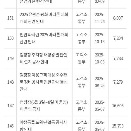
점검의 날 변경 안내
통부
02-09
2025 유관순 평화 마라톤 대회
고객소
2025-
151
8,007
개최 관련 안내
통부
11-24
천안 꽈자런 2025 마라톤 개최
고객소
2025-
150
7,204
관련 안내
통부
10-13
캠핑장 주차장 태양광 발전설
고객소
2025-
149
7,788
비 설치 공사 안내
통부
10-03
캠핑장 이용고객 대상 오수관
고객소
2025-
148
로 정비공사로 인한 관내 동선
7,279
통부
08-25
안내
캠핑장(6월 3일 ~ 8일 미 운영)
고객소
2025-
147
16,606
미 운영 공지
통부
05-07
야생동물 포획단 활동 공지사
고객소
2025-
146
15,793
항 안내
통부
05-07