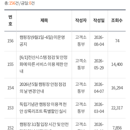
총:
156
건 / 금일:
0
건
번
제목
작성자
작성일
조회수
호
캠핑장(9월1일~6일) 미운영
고객소
2026-
156
74
공지
통부
08-04
[6/1]전산시스템 점검 및 안정
고객소
2026-
155
화에 따른 서비스 이용 제한 안
14,400
통부
05-29
내
2026년 5월 캠핑장 안점 점검
고객소
2026-
154
16,294
의 날 변경 안내
통부
04-07
독립기념관 캠핑장 이용객 천
고객소
2026-
153
22,317
안 상록리조트 특별할인 실시
통부
03-04
캠핑장 3.1절 입장 시간 및 안전
고객소
2026-
152
7,856