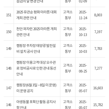
점검의 날 변경 안내
통부
02-09
2025 유관순 평화 마라톤 대회
고객소
2025-
151
8,003
개최 관련 안내
통부
11-24
천안 꽈자런 2025 마라톤 개최
고객소
2025-
150
7,197
관련 안내
통부
10-13
캠핑장 주차장 태양광 발전설
고객소
2025-
149
7,783
비 설치 공사 안내
통부
10-03
캠핑장 이용고객 대상 오수관
고객소
2025-
148
로 정비공사로 인한 관내 동선
7,277
통부
08-25
안내
캠핑장(6월 3일 ~ 8일 미 운영)
고객소
2025-
147
16,603
미 운영 공지
통부
05-07
야생동물 포획단 활동 공지사
고객소
2025-
146
15,782
항 안내
통부
05-07