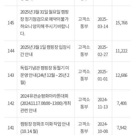
2025년 3월 31일 월요일 캠핑
장 정기점검으로 예약이불가
고객소
2025-
145
15,768
하오니 양지해 주시기 바랍니
통부
03-14
다.
2025년 3월 1일 캠핑장 입장시
고객소
2025-
144
11,222
간 안내
통부
02-27
독립기념관 캠핑장 동절기 미
고객소
2025-
143
운영 안내(24년 12월 ~ 25년 2
12,686
통부
01-01
월)
2024 유관순평화마라톤대회
고객소
2024-
142
(2024.11.17. 08:00~13:00) 개최
7,408
통부
11-13
관련 안내
캠핑장 정화조 미화 작업 안내
고객소
2024-
141
7,942
(10. 14. 월)
통부
10-08