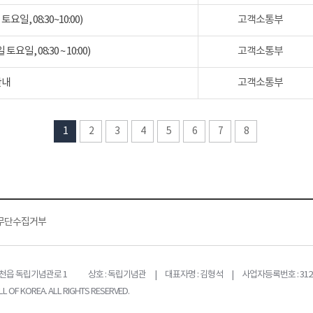
일, 08:30~10:00)
고객소통부
일, 08:30 ~ 10:00)
고객소통부
안내
고객소통부
1
2
3
4
5
6
7
8
무단수집거부
목천읍 독립기념관로 1
상호 : 독립기념관 | 대표자명 : 김형석 | 사업자등록번호 : 312-
L OF KOREA. ALL RIGHTS RESERVED.