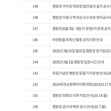
149
캠핑장 주차장 태양광 발전설비 설치 공사
148
캠핑장 이용고객 대상 오수관로 정비공사로
147
캠핑장(6월 3일 ~ 8일 미 운영) 미 운영 공지
146
야생동물 포획단 활동 공지사항 안내
145
2025년 3월 31일 월요일 캠핑장 정기점
144
2025년 3월 1일 캠핑장 입장시간 안내
143
독립기념관 캠핑장 동절기 미운영 안내(24년 1
142
2024 유관순평화마라톤대회(2024.11.17. 08
141
캠핑장 정화조 미화 작업 안내(10. 14. 월)
140
캠핑장 급수대 배관 공사 안내(10. 7. 월)