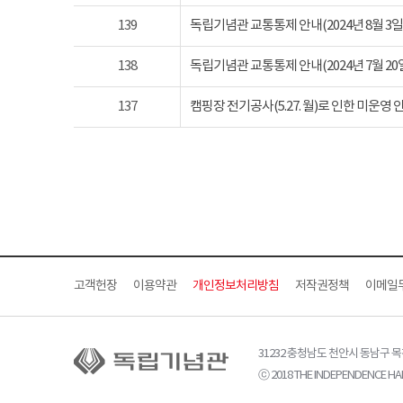
139
독립기념관 교통통제 안내(2024년 8월 3일 토요
138
독립기념관 교통통제 안내(2024년 7월 20일 토요
137
캠핑장 전기공사(5.27. 월)로 인한 미운영 
고객헌장
이용약관
개인정보처리방침
저작권정책
이메일
31232 충청남도 천안시 동남구 
ⓒ 2018 THE INDEPENDENCE HAL