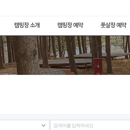
캠핑장 소개
캠핑장 예약
풋살장 예약