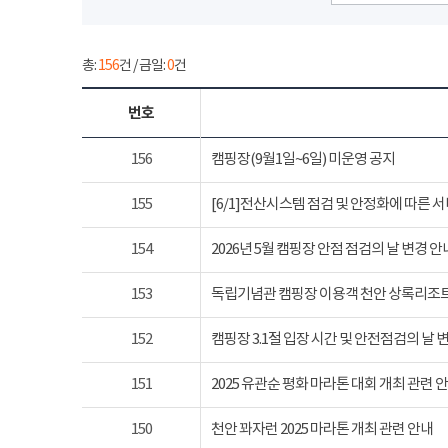
총:
156
건 / 금일:
0
건
번호
156
캠핑장(9월1일~6일) 미운영 공지
155
[6/1]전산시스템 점검 및 안정화에 따른 
154
2026년 5월 캠핑장 안점 점검의 날 변경 안
153
독립기념관 캠핑장 이용객 천안 상록리조
152
캠핑장 3.1절 입장 시간 및 안전점검의 날 
151
2025 유관순 평화 마라톤 대회 개최 관련 
150
천안 꽈자런 2025 마라톤 개최 관련 안내