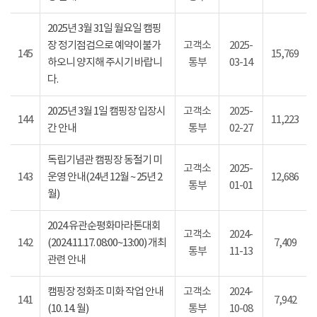
2025년 3월 31일 월요일 캠핑
장 정기점검으로 예약이불가
고객소
2025-
145
15,769
하오니 양지해 주시기 바랍니
통부
03-14
다.
2025년 3월 1일 캠핑장 입장시
고객소
2025-
144
11,223
간 안내
통부
02-27
독립기념관 캠핑장 동절기 미
고객소
2025-
143
운영 안내(24년 12월 ~ 25년 2
12,686
통부
01-01
월)
2024 유관순평화마라톤대회
고객소
2024-
142
(2024.11.17. 08:00~13:00) 개최
7,409
통부
11-13
관련 안내
캠핑장 정화조 미화 작업 안내
고객소
2024-
141
7,942
(10. 14. 월)
통부
10-08