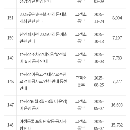
점검의 날 변경 안내
통부
02-09
2025 유관순 평화 마라톤 대회
고객소
2025-
151
8,004
개최 관련 안내
통부
11-24
천안 꽈자런 2025 마라톤 개최
고객소
2025-
150
7,197
관련 안내
통부
10-13
캠핑장 주차장 태양광 발전설
고객소
2025-
149
7,783
비 설치 공사 안내
통부
10-03
캠핑장 이용고객 대상 오수관
고객소
2025-
148
로 정비공사로 인한 관내 동선
7,277
통부
08-25
안내
캠핑장(6월 3일 ~ 8일 미 운영)
고객소
2025-
147
16,603
미 운영 공지
통부
05-07
야생동물 포획단 활동 공지사
고객소
2025-
146
15,782
항 안내
통부
05-07