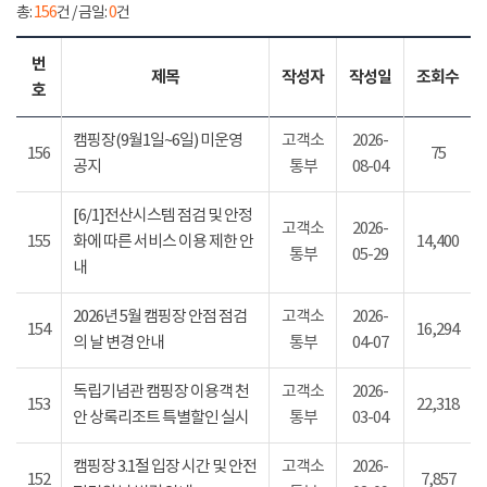
총:
156
건 / 금일:
0
건
번
제목
작성자
작성일
조회수
호
캠핑장(9월1일~6일) 미운영
고객소
2026-
156
75
공지
통부
08-04
[6/1]전산시스템 점검 및 안정
고객소
2026-
155
화에 따른 서비스 이용 제한 안
14,400
통부
05-29
내
2026년 5월 캠핑장 안점 점검
고객소
2026-
154
16,294
의 날 변경 안내
통부
04-07
독립기념관 캠핑장 이용객 천
고객소
2026-
153
22,318
안 상록리조트 특별할인 실시
통부
03-04
캠핑장 3.1절 입장 시간 및 안전
고객소
2026-
152
7,857