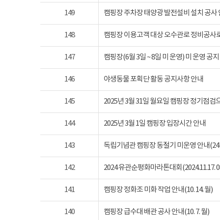
149
캠핑장 주차장 태양광 발전설비 설치 공사
148
캠핑장 이용고객 대상 오수관로 정비공사로
147
캠핑장(6월 3일 ~ 8일 미 운영) 미 운영 공지
146
야생동물 포획단 활동 공지사항 안내
145
2025년 3월 31일 월요일 캠핑장 정기점
144
2025년 3월 1일 캠핑장 입장시간 안내
143
독립기념관 캠핑장 동절기 미운영 안내(24년 1
142
2024 유관순평화마라톤대회(2024.11.17. 08
141
캠핑장 정화조 미화 작업 안내(10. 14. 월)
140
캠핑장 급수대 배관 공사 안내(10. 7. 월)