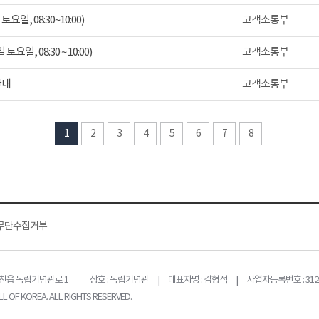
일, 08:30~10:00)
고객소통부
일, 08:30 ~ 10:00)
고객소통부
안내
고객소통부
1
2
3
4
5
6
7
8
무단수집거부
목천읍 독립기념관로 1
상호 : 독립기념관 | 대표자명 : 김형석 | 사업자등록번호 : 312-
L OF KOREA. ALL RIGHTS RESERVED.