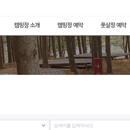
캠핑장 소개
캠핑장 예약
풋살장 예약