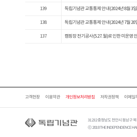
139
독립기념관 교통통제 안내(2024년 8월 3일 토요
138
독립기념관 교통통제 안내(2024년 7월 20일 토요
137
캠핑장 전기공사(5.27. 월)로 인한 미운영 
고객헌장
이용약관
개인정보처리방침
저작권정책
이메일
31232 충청남도 천안시 동남구 
ⓒ 2018 THE INDEPENDENCE HAL