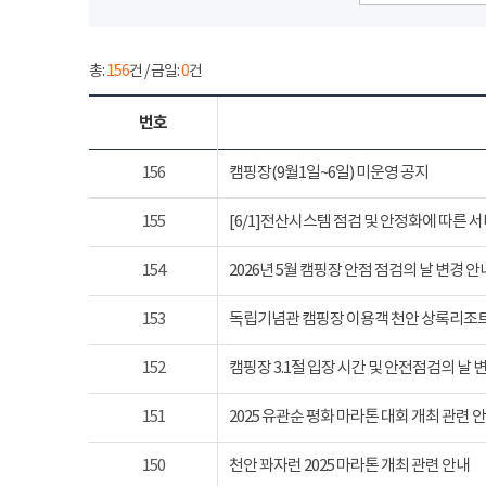
총:
156
건 / 금일:
0
건
번호
156
캠핑장(9월1일~6일) 미운영 공지
155
[6/1]전산시스템 점검 및 안정화에 따른 
154
2026년 5월 캠핑장 안점 점검의 날 변경 안
153
독립기념관 캠핑장 이용객 천안 상록리조
152
캠핑장 3.1절 입장 시간 및 안전점검의 날 
151
2025 유관순 평화 마라톤 대회 개최 관련 
150
천안 꽈자런 2025 마라톤 개최 관련 안내