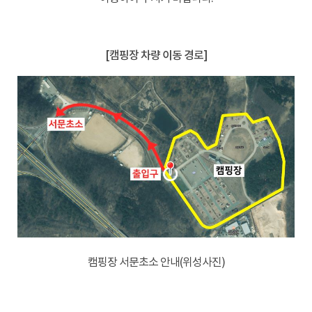
-
[캠핑장 차량 이동 경로]
캠핑장 서문초소 안내(위성사진)
-