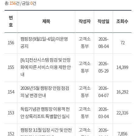
총:
156
건 / 금일:
0
건
번
제목
작성자
작성일
조회수
호
캠핑장(9월1일~6일) 미운영
고객소
2026-
156
72
공지
통부
08-04
[6/1]전산시스템 점검 및 안정
고객소
2026-
155
화에 따른 서비스 이용 제한 안
14,399
통부
05-29
내
2026년 5월 캠핑장 안점 점검
고객소
2026-
154
16,292
의 날 변경 안내
통부
04-07
독립기념관 캠핑장 이용객 천
고객소
2026-
153
22,316
안 상록리조트 특별할인 실시
통부
03-04
캠핑장 3.1절 입장 시간 및 안전
고객소
2026-
152
7,856