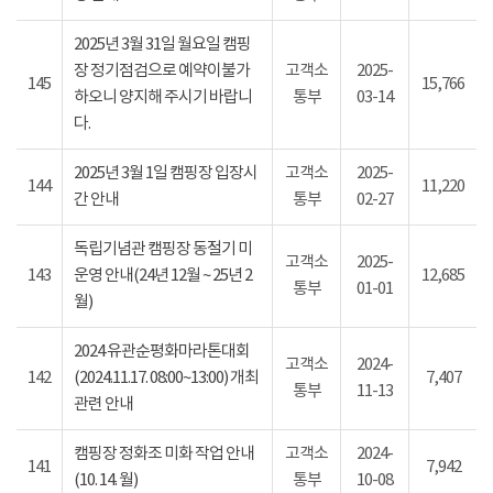
2025년 3월 31일 월요일 캠핑
장 정기점검으로 예약이불가
고객소
2025-
145
15,766
하오니 양지해 주시기 바랍니
통부
03-14
다.
2025년 3월 1일 캠핑장 입장시
고객소
2025-
144
11,220
간 안내
통부
02-27
독립기념관 캠핑장 동절기 미
고객소
2025-
143
운영 안내(24년 12월 ~ 25년 2
12,685
통부
01-01
월)
2024 유관순평화마라톤대회
고객소
2024-
142
(2024.11.17. 08:00~13:00) 개최
7,407
통부
11-13
관련 안내
캠핑장 정화조 미화 작업 안내
고객소
2024-
141
7,942
(10. 14. 월)
통부
10-08