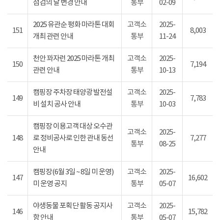
점검의 날 변경 안내
통부
02-09
2025 유관순 평화 마라톤 대회
고객소
2025-
151
8,003
개최 관련 안내
통부
11-24
천안 꽈자런 2025 마라톤 개최
고객소
2025-
150
7,194
관련 안내
통부
10-13
캠핑장 주차장 태양광 발전설
고객소
2025-
149
7,783
비 설치 공사 안내
통부
10-03
캠핑장 이용고객 대상 오수관
고객소
2025-
148
로 정비공사로 인한 관내 동선
7,277
통부
08-25
안내
캠핑장(6월 3일 ~ 8일 미 운영)
고객소
2025-
147
16,602
미 운영 공지
통부
05-07
야생동물 포획단 활동 공지사
고객소
2025-
146
15,782
항 안내
통부
05-07