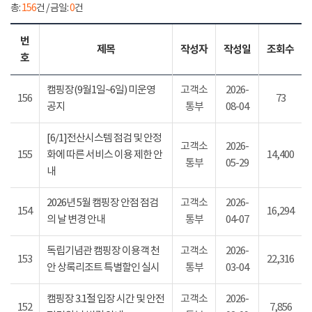
총:
156
건 / 금일:
0
건
번
제목
작성자
작성일
조회수
호
캠핑장(9월1일~6일) 미운영
고객소
2026-
156
73
공지
통부
08-04
[6/1]전산시스템 점검 및 안정
고객소
2026-
155
화에 따른 서비스 이용 제한 안
14,400
통부
05-29
내
2026년 5월 캠핑장 안점 점검
고객소
2026-
154
16,294
의 날 변경 안내
통부
04-07
독립기념관 캠핑장 이용객 천
고객소
2026-
153
22,316
안 상록리조트 특별할인 실시
통부
03-04
캠핑장 3.1절 입장 시간 및 안전
고객소
2026-
152
7,856