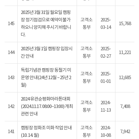
2025년 3월 31일 월요일 캠핑
장 정기점검으로 예약이불가
고객소
2025-
145
15,768
하오니 양지해 주시기 바랍니
통부
03-14
다.
2025년 3월 1일 캠핑장 입장시
고객소
2025-
144
11,221
간 안내
통부
02-27
독립기념관 캠핑장 동절기 미
고객소
2025-
143
운영 안내(24년 12월 ~ 25년 2
12,685
통부
01-01
월)
2024 유관순평화마라톤대회
고객소
2024-
142
(2024.11.17. 08:00~13:00) 개최
7,408
통부
11-13
관련 안내
캠핑장 정화조 미화 작업 안내
고객소
2024-
141
7,942
(10. 14. 월)
통부
10-08