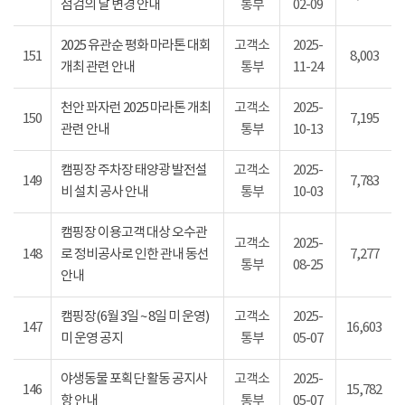
점검의 날 변경 안내
통부
02-09
2025 유관순 평화 마라톤 대회
고객소
2025-
151
8,003
개최 관련 안내
통부
11-24
천안 꽈자런 2025 마라톤 개최
고객소
2025-
150
7,195
관련 안내
통부
10-13
캠핑장 주차장 태양광 발전설
고객소
2025-
149
7,783
비 설치 공사 안내
통부
10-03
캠핑장 이용고객 대상 오수관
고객소
2025-
148
로 정비공사로 인한 관내 동선
7,277
통부
08-25
안내
캠핑장(6월 3일 ~ 8일 미 운영)
고객소
2025-
147
16,603
미 운영 공지
통부
05-07
야생동물 포획단 활동 공지사
고객소
2025-
146
15,782
항 안내
통부
05-07