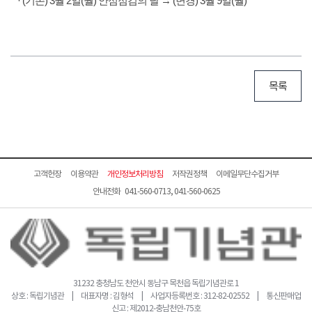
· (기존) 3월 2일(월) 안점점검의 날 → (변경) 3월 9일(월)
목록
고객헌장
이용약관
개인정보처리방침
저작권정책
이메일무단수집거부
안내전화 041-560-0713, 041-560-0625
31232 충청남도 천안시 동남구 목천읍 독립기념관로 1
상호 : 독립기념관 | 대표자명 : 김형석 | 사업자등록번호 : 312-82-02552 | 통신판매업
신고 : 제2012-충남천안-75호