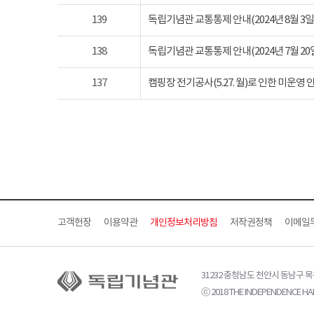
139
독립기념관 교통통제 안내(2024년 8월 3일 토요
138
독립기념관 교통통제 안내(2024년 7월 20일 토요
137
캠핑장 전기공사(5.27. 월)로 인한 미운영 
고객헌장
이용약관
개인정보처리방침
저작권정책
이메일
31232 충청남도 천안시 동남구 
ⓒ 2018 THE INDEPENDENCE HAL