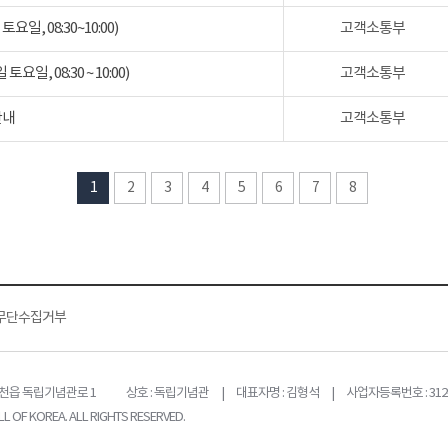
일, 08:30~10:00)
고객소통부
일, 08:30 ~ 10:00)
고객소통부
안내
고객소통부
1
2
3
4
5
6
7
8
무단수집거부
목천읍 독립기념관로 1
상호 : 독립기념관 | 대표자명 : 김형석 | 사업자등록번호 : 312-
L OF KOREA. ALL RIGHTS RESERVED.