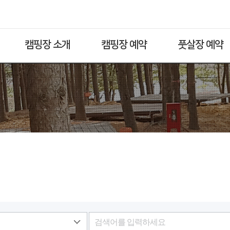
캠핑장 소개
캠핑장 예약
풋살장 예약