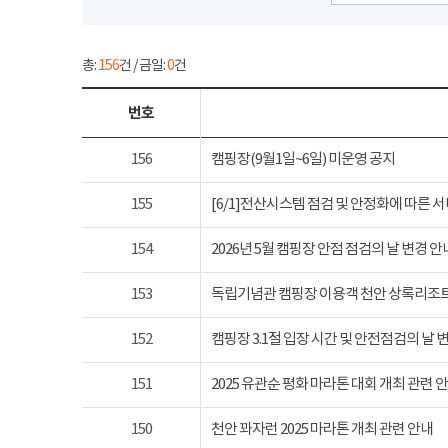
총:
156
건 / 금일:
0
건
번호
156
캠핑장(9월1일~6일) 미운영 공지
155
[6/1]전산시스템 점검 및 안정화에 따른 
154
2026년 5월 캠핑장 안점 점검의 날 변경 안
153
독립기념관 캠핑장 이용객 천안 상록리조
152
캠핑장 3.1절 입장 시간 및 안전점검의 날 
151
2025 유관순 평화 마라톤 대회 개최 관련 
150
천안 꽈자런 2025 마라톤 개최 관련 안내