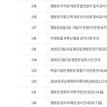
149
캠핑장 주차장 태양광 발전설비 설치 공사
148
캠핑장 이용고객 대상 오수관로 정비공사로
147
캠핑장(6월 3일 ~ 8일 미 운영) 미 운영 공지
146
야생동물 포획단 활동 공지사항 안내
145
2025년 3월 31일 월요일 캠핑장 정기점
144
2025년 3월 1일 캠핑장 입장시간 안내
143
독립기념관 캠핑장 동절기 미운영 안내(24년 1
142
2024 유관순평화마라톤대회(2024.11.17. 08
141
캠핑장 정화조 미화 작업 안내(10. 14. 월)
140
캠핑장 급수대 배관 공사 안내(10. 7. 월)