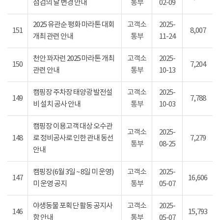
점검의 날 변경 안내
통부
02-09
2025 유관순 평화 마라톤 대회
고객소
2025-
151
8,007
개최 관련 안내
통부
11-24
천안 꽈자런 2025 마라톤 개최
고객소
2025-
150
7,204
관련 안내
통부
10-13
캠핑장 주차장 태양광 발전설
고객소
2025-
149
7,788
비 설치 공사 안내
통부
10-03
캠핑장 이용고객 대상 오수관
고객소
2025-
148
로 정비공사로 인한 관내 동선
7,279
통부
08-25
안내
캠핑장(6월 3일 ~ 8일 미 운영)
고객소
2025-
147
16,606
미 운영 공지
통부
05-07
야생동물 포획단 활동 공지사
고객소
2025-
146
15,793
항 안내
통부
05-07