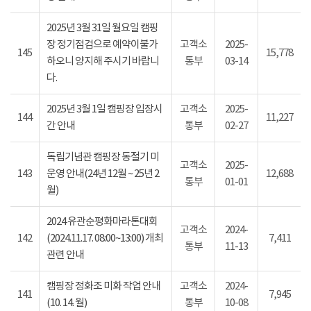
2025년 3월 31일 월요일 캠핑
장 정기점검으로 예약이불가
고객소
2025-
145
15,778
하오니 양지해 주시기 바랍니
통부
03-14
다.
2025년 3월 1일 캠핑장 입장시
고객소
2025-
144
11,227
간 안내
통부
02-27
독립기념관 캠핑장 동절기 미
고객소
2025-
143
운영 안내(24년 12월 ~ 25년 2
12,688
통부
01-01
월)
2024 유관순평화마라톤대회
고객소
2024-
142
(2024.11.17. 08:00~13:00) 개최
7,411
통부
11-13
관련 안내
캠핑장 정화조 미화 작업 안내
고객소
2024-
141
7,945
(10. 14. 월)
통부
10-08