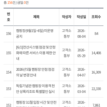
총:
156
건 / 금일:
0
건
번
제목
작성자
작성일
조회수
호
캠핑장(9월1일~6일) 미운영
고객소
2026-
156
84
공지
통부
08-04
[6/1]전산시스템 점검 및 안정
고객소
2026-
155
화에 따른 서비스 이용 제한 안
14,408
통부
05-29
내
2026년 5월 캠핑장 안점 점검
고객소
2026-
154
16,309
의 날 변경 안내
통부
04-07
독립기념관 캠핑장 이용객 천
고객소
2026-
153
22,330
안 상록리조트 특별할인 실시
통부
03-04
캠핑장 3.1절 입장 시간 및 안전
고객소
2026-
152
7,861