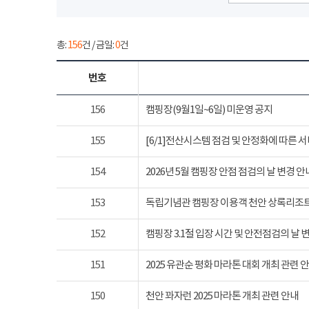
총:
156
건 / 금일:
0
건
번호
156
캠핑장(9월1일~6일) 미운영 공지
155
[6/1]전산시스템 점검 및 안정화에 따른 
154
2026년 5월 캠핑장 안점 점검의 날 변경 안
153
독립기념관 캠핑장 이용객 천안 상록리조
152
캠핑장 3.1절 입장 시간 및 안전점검의 날 
151
2025 유관순 평화 마라톤 대회 개최 관련 
150
천안 꽈자런 2025 마라톤 개최 관련 안내