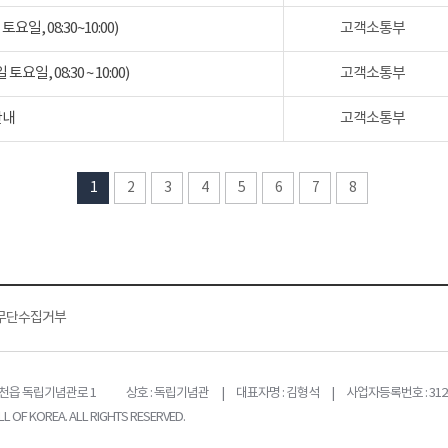
일, 08:30~10:00)
고객소통부
일, 08:30 ~ 10:00)
고객소통부
안내
고객소통부
1
2
3
4
5
6
7
8
무단수집거부
목천읍 독립기념관로 1
상호 : 독립기념관 | 대표자명 : 김형석 | 사업자등록번호 : 312-
L OF KOREA. ALL RIGHTS RESERVED.