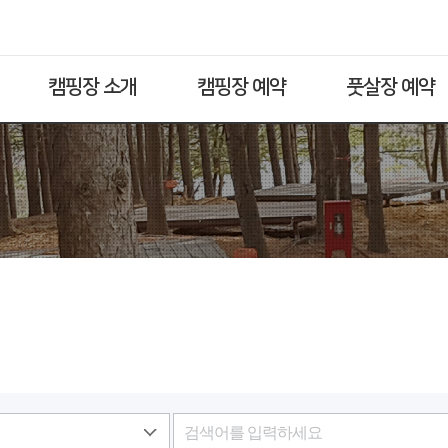
캠핑장 소개
캠핑장 예약
풋살장 예약