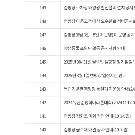
149
캠핑장 주차장 태양광 발전설비 설치 공사
148
캠핑장 이용고객 대상 오수관로 정비공사로
147
캠핑장(6월 3일 ~ 8일 미 운영) 미 운영 공지
146
야생동물 포획단 활동 공지사항 안내
145
2025년 3월 31일 월요일 캠핑장 정기점
144
2025년 3월 1일 캠핑장 입장시간 안내
143
독립기념관 캠핑장 동절기 미운영 안내(24년 1
142
2024 유관순평화마라톤대회(2024.11.17. 08
141
캠핑장 정화조 미화 작업 안내(10. 14. 월)
140
캠핑장 급수대 배관 공사 안내(10. 7. 월)