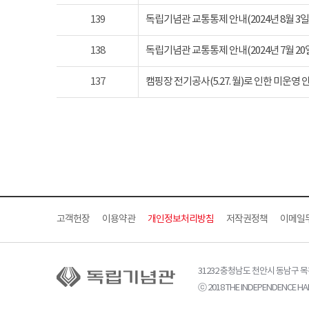
139
독립기념관 교통통제 안내(2024년 8월 3일 토요
138
독립기념관 교통통제 안내(2024년 7월 20일 토요
137
캠핑장 전기공사(5.27. 월)로 인한 미운영 
고객헌장
이용약관
개인정보처리방침
저작권정책
이메일
31232 충청남도 천안시 동남구 
ⓒ 2018 THE INDEPENDENCE HAL