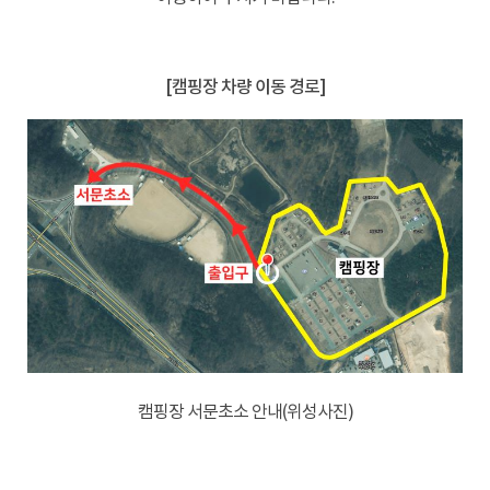
-
[캠핑장 차량 이동 경로]
캠핑장 서문초소 안내(위성사진)
-