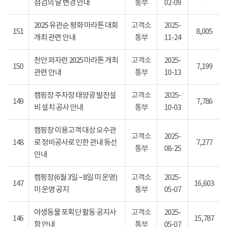
점검의 날 변경 안내
통부
02-09
2025 유관순 평화 마라톤 대회
고객소
2025-
151
8,005
개최 관련 안내
통부
11-24
천안 꽈자런 2025 마라톤 개최
고객소
2025-
150
7,199
관련 안내
통부
10-13
캠핑장 주차장 태양광 발전설
고객소
2025-
149
7,786
비 설치 공사 안내
통부
10-03
캠핑장 이용고객 대상 오수관
고객소
2025-
148
로 정비공사로 인한 관내 동선
7,277
통부
08-25
안내
캠핑장(6월 3일 ~ 8일 미 운영)
고객소
2025-
147
16,603
미 운영 공지
통부
05-07
야생동물 포획단 활동 공지사
고객소
2025-
146
15,787
항 안내
통부
05-07