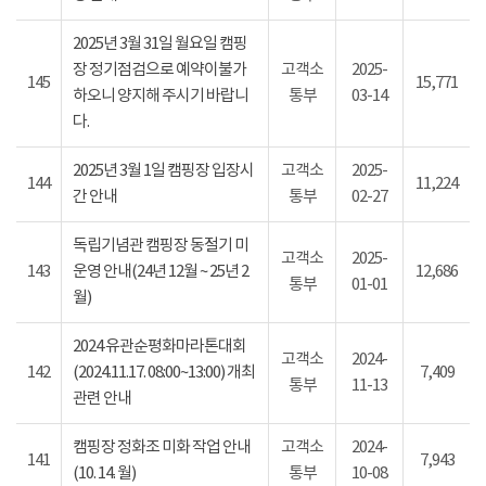
2025년 3월 31일 월요일 캠핑
장 정기점검으로 예약이불가
고객소
2025-
145
15,771
하오니 양지해 주시기 바랍니
통부
03-14
다.
2025년 3월 1일 캠핑장 입장시
고객소
2025-
144
11,224
간 안내
통부
02-27
독립기념관 캠핑장 동절기 미
고객소
2025-
143
운영 안내(24년 12월 ~ 25년 2
12,686
통부
01-01
월)
2024 유관순평화마라톤대회
고객소
2024-
142
(2024.11.17. 08:00~13:00) 개최
7,409
통부
11-13
관련 안내
캠핑장 정화조 미화 작업 안내
고객소
2024-
141
7,943
(10. 14. 월)
통부
10-08