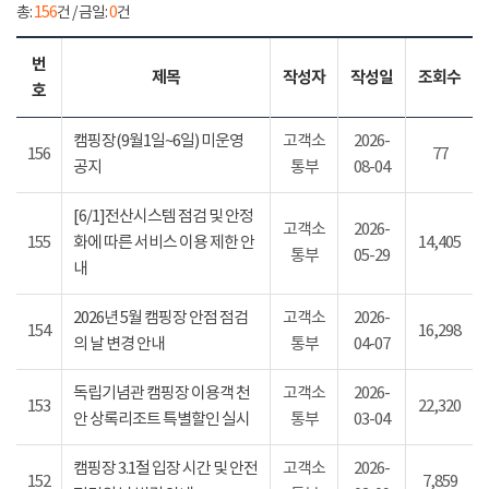
총:
156
건 / 금일:
0
건
번
제목
작성자
작성일
조회수
호
캠핑장(9월1일~6일) 미운영
고객소
2026-
156
77
공지
통부
08-04
[6/1]전산시스템 점검 및 안정
고객소
2026-
155
화에 따른 서비스 이용 제한 안
14,405
통부
05-29
내
2026년 5월 캠핑장 안점 점검
고객소
2026-
154
16,298
의 날 변경 안내
통부
04-07
독립기념관 캠핑장 이용객 천
고객소
2026-
153
22,320
안 상록리조트 특별할인 실시
통부
03-04
캠핑장 3.1절 입장 시간 및 안전
고객소
2026-
152
7,859