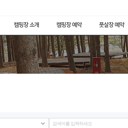
캠핑장 소개
캠핑장 예약
풋살장 예약