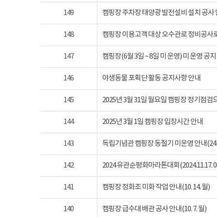
149
캠핑장 주차장 태양광 발전설비 설치 공사
148
캠핑장 이용고객 대상 오수관로 정비공사로
147
캠핑장(6월 3일 ~ 8일 미 운영) 미 운영 공지
146
야생동물 포획단 활동 공지사항 안내
145
2025년 3월 31일 월요일 캠핑장 정기점
144
2025년 3월 1일 캠핑장 입장시간 안내
143
독립기념관 캠핑장 동절기 미운영 안내(24년 1
142
2024 유관순평화마라톤대회(2024.11.17. 08
141
캠핑장 정화조 미화 작업 안내(10. 14. 월)
140
캠핑장 급수대 배관 공사 안내(10. 7. 월)