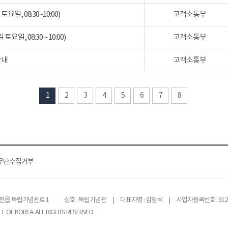
일, 08:30~10:00)
고객소통부
일, 08:30 ~ 10:00)
고객소통부
안내
고객소통부
1
2
3
4
5
6
7
8
무단수집거부
목천읍 독립기념관로 1
상호 : 독립기념관 | 대표자명 : 김형석 | 사업자등록번호 : 312-
L OF KOREA. ALL RIGHTS RESERVED.