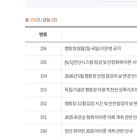
총:
156
건 / 금일:
0
건
번호
156
캠핑장(9월1일~6일) 미운영 공지
155
[6/1]전산시스템 점검 및 안정화에 따른 
154
2026년 5월 캠핑장 안점 점검의 날 변경 안
153
독립기념관 캠핑장 이용객 천안 상록리조
152
캠핑장 3.1절 입장 시간 및 안전점검의 날 
151
2025 유관순 평화 마라톤 대회 개최 관련 
150
천안 꽈자런 2025 마라톤 개최 관련 안내