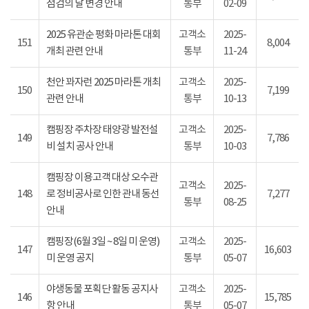
점검의 날 변경 안내
통부
02-09
2025 유관순 평화 마라톤 대회
고객소
2025-
151
8,004
개최 관련 안내
통부
11-24
천안 꽈자런 2025 마라톤 개최
고객소
2025-
150
7,199
관련 안내
통부
10-13
캠핑장 주차장 태양광 발전설
고객소
2025-
149
7,786
비 설치 공사 안내
통부
10-03
캠핑장 이용고객 대상 오수관
고객소
2025-
148
로 정비공사로 인한 관내 동선
7,277
통부
08-25
안내
캠핑장(6월 3일 ~ 8일 미 운영)
고객소
2025-
147
16,603
미 운영 공지
통부
05-07
야생동물 포획단 활동 공지사
고객소
2025-
146
15,785
항 안내
통부
05-07