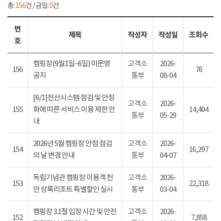
총:
156
건 / 금일:
0
건
번
제목
작성자
작성일
조회수
호
캠핑장(9월1일~6일) 미운영
고객소
2026-
156
76
공지
통부
08-04
[6/1]전산시스템 점검 및 안정
고객소
2026-
155
화에 따른 서비스 이용 제한 안
14,404
통부
05-29
내
2026년 5월 캠핑장 안점 점검
고객소
2026-
154
16,297
의 날 변경 안내
통부
04-07
독립기념관 캠핑장 이용객 천
고객소
2026-
153
22,318
안 상록리조트 특별할인 실시
통부
03-04
캠핑장 3.1절 입장 시간 및 안전
고객소
2026-
152
7,858