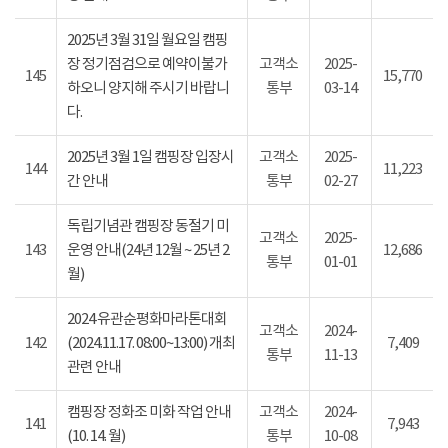
2025년 3월 31일 월요일 캠핑
장 정기점검으로 예약이불가
고객소
2025-
145
15,770
하오니 양지해 주시기 바랍니
통부
03-14
다.
2025년 3월 1일 캠핑장 입장시
고객소
2025-
144
11,223
간 안내
통부
02-27
독립기념관 캠핑장 동절기 미
고객소
2025-
143
운영 안내(24년 12월 ~ 25년 2
12,686
통부
01-01
월)
2024 유관순평화마라톤대회
고객소
2024-
142
(2024.11.17. 08:00~13:00) 개최
7,409
통부
11-13
관련 안내
캠핑장 정화조 미화 작업 안내
고객소
2024-
141
7,943
(10. 14. 월)
통부
10-08