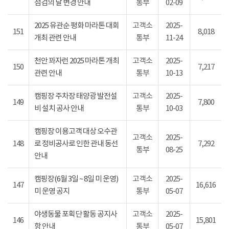
점검의 날 변경 안내
통부
02-09
2025 유관순 평화 마라톤 대회
고객소
2025-
151
8,018
개최 관련 안내
통부
11-24
천안 꽈자런 2025 마라톤 개최
고객소
2025-
150
7,217
관련 안내
통부
10-13
캠핑장 주차장 태양광 발전설
고객소
2025-
149
7,800
비 설치 공사 안내
통부
10-03
캠핑장 이용고객 대상 오수관
고객소
2025-
148
로 정비공사로 인한 관내 동선
7,292
통부
08-25
안내
캠핑장(6월 3일 ~ 8일 미 운영)
고객소
2025-
147
16,616
미 운영 공지
통부
05-07
야생동물 포획단 활동 공지사
고객소
2025-
146
15,801
항 안내
통부
05-07