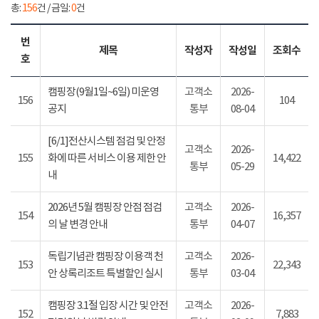
총:
156
건 / 금일:
0
건
번
제목
작성자
작성일
조회수
호
캠핑장(9월1일~6일) 미운영
고객소
2026-
156
104
공지
통부
08-04
[6/1]전산시스템 점검 및 안정
고객소
2026-
155
화에 따른 서비스 이용 제한 안
14,422
통부
05-29
내
2026년 5월 캠핑장 안점 점검
고객소
2026-
154
16,357
의 날 변경 안내
통부
04-07
독립기념관 캠핑장 이용객 천
고객소
2026-
153
22,343
안 상록리조트 특별할인 실시
통부
03-04
캠핑장 3.1절 입장 시간 및 안전
고객소
2026-
152
7,883