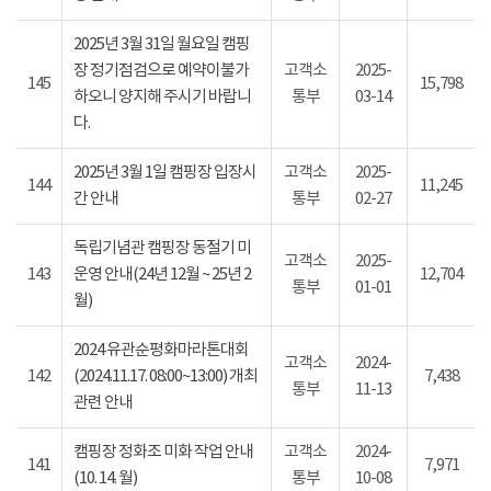
2025년 3월 31일 월요일 캠핑
장 정기점검으로 예약이불가
고객소
2025-
145
15,798
하오니 양지해 주시기 바랍니
통부
03-14
다.
2025년 3월 1일 캠핑장 입장시
고객소
2025-
144
11,245
간 안내
통부
02-27
독립기념관 캠핑장 동절기 미
고객소
2025-
143
운영 안내(24년 12월 ~ 25년 2
12,704
통부
01-01
월)
2024 유관순평화마라톤대회
고객소
2024-
142
(2024.11.17. 08:00~13:00) 개최
7,438
통부
11-13
관련 안내
캠핑장 정화조 미화 작업 안내
고객소
2024-
141
7,971
(10. 14. 월)
통부
10-08