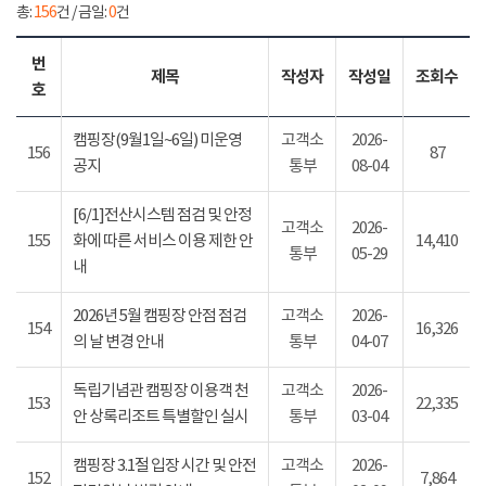
총:
156
건 / 금일:
0
건
번
제목
작성자
작성일
조회수
호
캠핑장(9월1일~6일) 미운영
고객소
2026-
156
87
공지
통부
08-04
[6/1]전산시스템 점검 및 안정
고객소
2026-
155
화에 따른 서비스 이용 제한 안
14,410
통부
05-29
내
2026년 5월 캠핑장 안점 점검
고객소
2026-
154
16,326
의 날 변경 안내
통부
04-07
독립기념관 캠핑장 이용객 천
고객소
2026-
153
22,335
안 상록리조트 특별할인 실시
통부
03-04
캠핑장 3.1절 입장 시간 및 안전
고객소
2026-
152
7,864