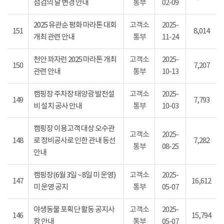
점검의 날 변경 안내
통부
02-09
2025 유관순 평화 마라톤 대회
고객소
2025-
151
8,014
개최 관련 안내
통부
11-24
천안 꽈자런 2025 마라톤 개최
고객소
2025-
150
7,207
관련 안내
통부
10-13
캠핑장 주차장 태양광 발전설
고객소
2025-
149
7,793
비 설치 공사 안내
통부
10-03
캠핑장 이용고객 대상 오수관
고객소
2025-
148
로 정비공사로 인한 관내 동선
7,282
통부
08-25
안내
캠핑장(6월 3일 ~ 8일 미 운영)
고객소
2025-
147
16,612
미 운영 공지
통부
05-07
야생동물 포획단 활동 공지사
고객소
2025-
146
15,794
항 안내
통부
05-07