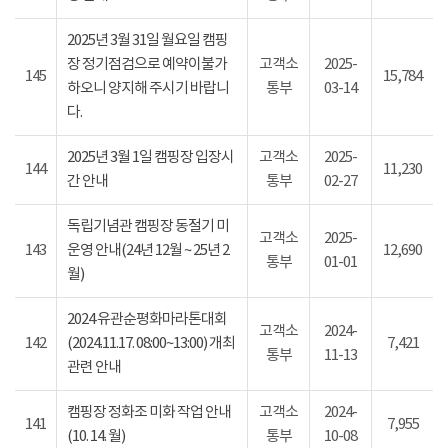
2025년 3월 31일 월요일 캠핑
장 정기점검으로 예약이불가
고객소
2025-
145
15,784
하오니 양지해 주시기 바랍니
통부
03-14
다.
2025년 3월 1일 캠핑장 입장시
고객소
2025-
144
11,230
간 안내
통부
02-27
독립기념관 캠핑장 동절기 미
고객소
2025-
143
운영 안내(24년 12월 ~ 25년 2
12,690
통부
01-01
월)
2024 유관순평화마라톤대회
고객소
2024-
142
(2024.11.17. 08:00~13:00) 개최
7,421
통부
11-13
관련 안내
캠핑장 정화조 미화 작업 안내
고객소
2024-
141
7,955
(10. 14. 월)
통부
10-08