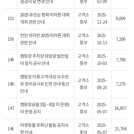
점검의 날 변경 안내
통부
02-09
2025 유관순 평화 마라톤 대회
고객소
2025-
151
8,009
개최 관련 안내
통부
11-24
천안 꽈자런 2025 마라톤 개최
고객소
2025-
150
7,206
관련 안내
통부
10-13
캠핑장 주차장 태양광 발전설
고객소
2025-
149
7,790
비 설치 공사 안내
통부
10-03
캠핑장 이용고객 대상 오수관
고객소
2025-
148
로 정비공사로 인한 관내 동선
7,279
통부
08-25
안내
캠핑장(6월 3일 ~ 8일 미 운영)
고객소
2025-
147
16,607
미 운영 공지
통부
05-07
야생동물 포획단 활동 공지사
고객소
2025-
146
15,794
항 안내
통부
05-07