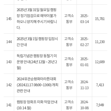
2025년 3월 31일 월요일 캠핑
장 정기점검으로 예약이불가
고객소
2025-
145
15,781
하오니 양지해 주시기 바랍니
통부
03-14
다.
2025년 3월 1일 캠핑장 입장시
고객소
2025-
144
11,230
간 안내
통부
02-27
독립기념관 캠핑장 동절기 미
고객소
2025-
143
운영 안내(24년 12월 ~ 25년 2
12,689
통부
01-01
월)
2024 유관순평화마라톤대회
고객소
2024-
142
(2024.11.17. 08:00~13:00) 개최
7,413
통부
11-13
관련 안내
캠핑장 정화조 미화 작업 안내
고객소
2024-
141
7,949
(10. 14. 월)
통부
10-08