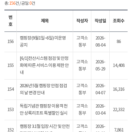
총:
156
건 / 금일:
0
건
번
제목
작성자
작성일
조회수
호
캠핑장(9월1일~6일) 미운영
고객소
2026-
156
86
공지
통부
08-04
[6/1]전산시스템 점검 및 안정
고객소
2026-
155
화에 따른 서비스 이용 제한 안
14,408
통부
05-29
내
2026년 5월 캠핑장 안점 점검
고객소
2026-
154
16,316
의 날 변경 안내
통부
04-07
독립기념관 캠핑장 이용객 천
고객소
2026-
153
22,332
안 상록리조트 특별할인 실시
통부
03-04
캠핑장 3.1절 입장 시간 및 안전
고객소
2026-
152
7,861