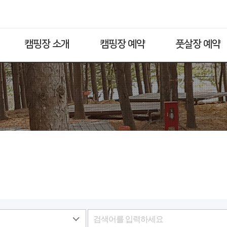
캠핑장 소개
캠핑장 예약
풋살장 예약