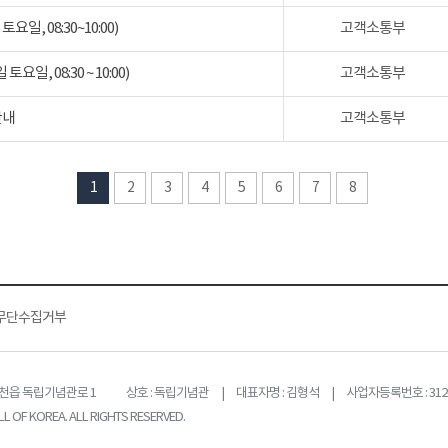
일, 08:30~10:00)
고객소통부
일, 08:30 ~ 10:00)
고객소통부
안내
고객소통부
1
2
3
4
5
6
7
8
무단수집거부
목천읍 독립기념관로 1
상호 : 독립기념관 | 대표자명 : 김형석 | 사업자등록번호 : 312-
L OF KOREA. ALL RIGHTS RESERVED.