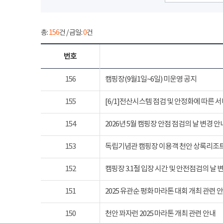
총:
156
건 / 금일:
0
건
번호
156
캠핑장(9월1일~6일) 미운영 공지
155
[6/1]전산시스템 점검 및 안정화에 따른 
154
2026년 5월 캠핑장 안점 점검의 날 변경 안
153
독립기념관 캠핑장 이용객 천안 상록리조
152
캠핑장 3.1절 입장 시간 및 안전점검의 날 
151
2025 유관순 평화 마라톤 대회 개최 관련 
150
천안 꽈자런 2025 마라톤 개최 관련 안내