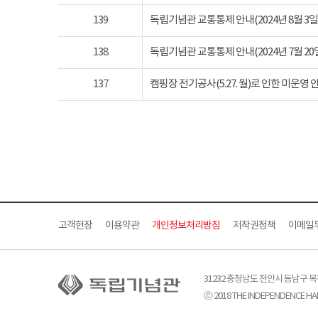
139
독립기념관 교통통제 안내(2024년 8월 3일 토요
138
독립기념관 교통통제 안내(2024년 7월 20일 토요
137
캠핑장 전기공사(5.27. 월)로 인한 미운영 
고객헌장
이용약관
개인정보처리방침
저작권정책
이메일
31232 충청남도 천안시 동남구 
ⓒ 2018 THE INDEPENDENCE HAL