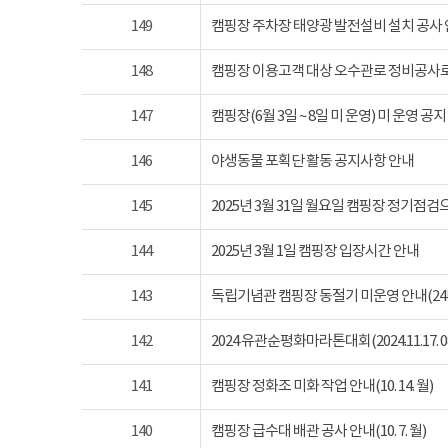
149
캠핑장 주차장 태양광 발전설비 설치 공사
148
캠핑장 이용고객 대상 오수관로 정비공사로
147
캠핑장(6월 3일 ~ 8일 미 운영) 미 운영 공지
146
야생동물 포획단 활동 공지사항 안내
145
2025년 3월 31일 월요일 캠핑장 정기점
144
2025년 3월 1일 캠핑장 입장시간 안내
143
독립기념관 캠핑장 동절기 미운영 안내(24년 1
142
2024 유관순평화마라톤대회(2024.11.17. 08
141
캠핑장 정화조 미화 작업 안내(10. 14. 월)
140
캠핑장 급수대 배관 공사 안내(10. 7. 월)