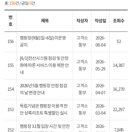
총:
156
건 / 금일:
0
건
번
제목
작성자
작성일
조회수
호
캠핑장(9월1일~6일) 미운영
고객소
2026-
156
52
공지
통부
08-04
[6/1]전산시스템 점검 및 안정
고객소
2026-
155
화에 따른 서비스 이용 제한 안
14,387
통부
05-29
내
2026년 5월 캠핑장 안점 점검
고객소
2026-
154
16,270
의 날 변경 안내
통부
04-07
독립기념관 캠핑장 이용객 천
고객소
2026-
153
22,297
안 상록리조트 특별할인 실시
통부
03-04
캠핑장 3.1절 입장 시간 및 안전
고객소
2026-
152
7,845