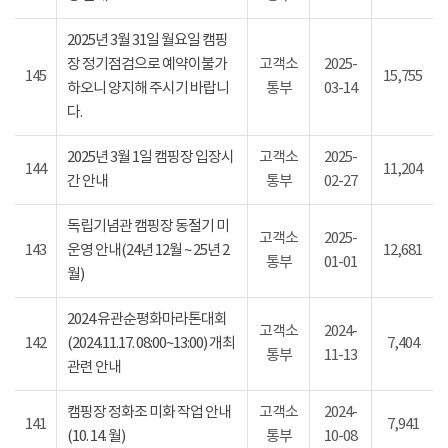
2025년 3월 31일 월요일 캠핑
장 정기점검으로 예약이불가
고객소
2025-
145
15,755
하오니 양지해 주시기 바랍니
통부
03-14
다.
2025년 3월 1일 캠핑장 입장시
고객소
2025-
144
11,204
간 안내
통부
02-27
독립기념관 캠핑장 동절기 미
고객소
2025-
143
운영 안내(24년 12월 ~ 25년 2
12,681
통부
01-01
월)
2024 유관순평화마라톤대회
고객소
2024-
142
(2024.11.17. 08:00~13:00) 개최
7,404
통부
11-13
관련 안내
캠핑장 정화조 미화 작업 안내
고객소
2024-
141
7,941
(10. 14. 월)
통부
10-08