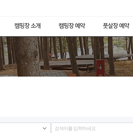
캠핑장 소개
캠핑장 예약
풋살장 예약