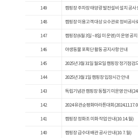
149
캠핑장 주차장 태양광 발전설비 설치 공사
148
캠핑장 이용고객 대상 오수관로 정비공사로
147
캠핑장(6월 3일 ~ 8일 미 운영) 미 운영 공지
146
야생동물 포획단 활동 공지사항 안내
145
2025년 3월 31일 월요일 캠핑장 정기점
144
2025년 3월 1일 캠핑장 입장시간 안내
143
독립기념관 캠핑장 동절기 미운영 안내(24년 1
142
2024 유관순평화마라톤대회(2024.11.17. 08
141
캠핑장 정화조 미화 작업 안내(10. 14. 월)
140
캠핑장 급수대 배관 공사 안내(10. 7. 월)