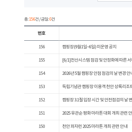
총:
156
건 / 금일:
0
건
번호
156
캠핑장(9월1일~6일) 미운영 공지
155
[6/1]전산시스템 점검 및 안정화에 따른 
154
2026년 5월 캠핑장 안점 점검의 날 변경 안
153
독립기념관 캠핑장 이용객 천안 상록리조
152
캠핑장 3.1절 입장 시간 및 안전점검의 날 
151
2025 유관순 평화 마라톤 대회 개최 관련 
150
천안 꽈자런 2025 마라톤 개최 관련 안내