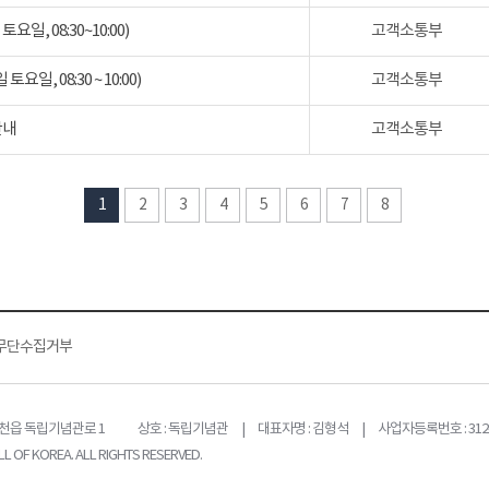
일, 08:30~10:00)
고객소통부
일, 08:30 ~ 10:00)
고객소통부
안내
고객소통부
1
2
3
4
5
6
7
8
무단수집거부
목천읍 독립기념관로 1
상호 : 독립기념관 | 대표자명 : 김형석 | 사업자등록번호 : 312-
L OF KOREA. ALL RIGHTS RESERVED.