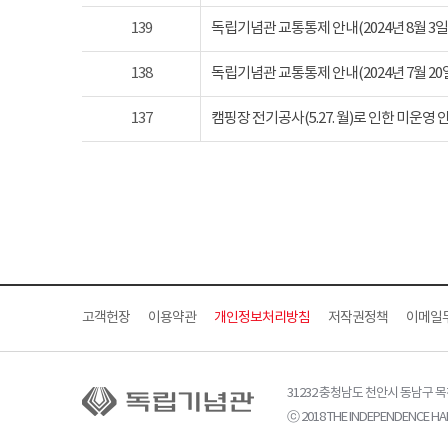
139
독립기념관 교통통제 안내(2024년 8월 3일 토요
138
독립기념관 교통통제 안내(2024년 7월 20일 토요
137
캠핑장 전기공사(5.27. 월)로 인한 미운영 
고객헌장
이용약관
개인정보처리방침
저작권정책
이메일
31232 충청남도 천안시 동남구 
ⓒ 2018 THE INDEPENDENCE HAL