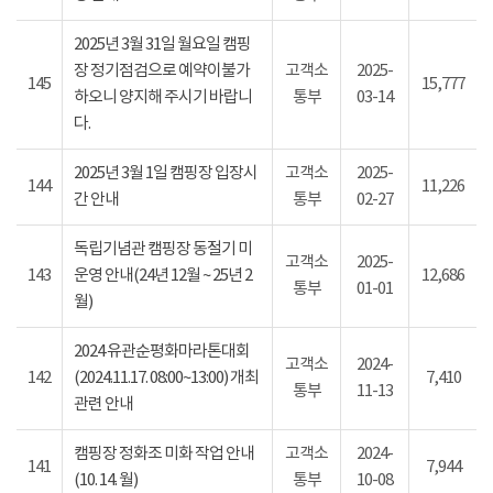
2025년 3월 31일 월요일 캠핑
장 정기점검으로 예약이불가
고객소
2025-
145
15,777
하오니 양지해 주시기 바랍니
통부
03-14
다.
2025년 3월 1일 캠핑장 입장시
고객소
2025-
144
11,226
간 안내
통부
02-27
독립기념관 캠핑장 동절기 미
고객소
2025-
143
운영 안내(24년 12월 ~ 25년 2
12,686
통부
01-01
월)
2024 유관순평화마라톤대회
고객소
2024-
142
(2024.11.17. 08:00~13:00) 개최
7,410
통부
11-13
관련 안내
캠핑장 정화조 미화 작업 안내
고객소
2024-
141
7,944
(10. 14. 월)
통부
10-08