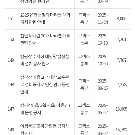
점검의 날 변경 안내
통부
02-09
2025 유관순 평화 마라톤 대회
고객소
2025-
151
8,006
개최 관련 안내
통부
11-24
천안 꽈자런 2025 마라톤 개최
고객소
2025-
150
7,201
관련 안내
통부
10-13
캠핑장 주차장 태양광 발전설
고객소
2025-
149
7,787
비 설치 공사 안내
통부
10-03
캠핑장 이용고객 대상 오수관
고객소
2025-
148
로 정비공사로 인한 관내 동선
7,278
통부
08-25
안내
캠핑장(6월 3일 ~ 8일 미 운영)
고객소
2025-
147
16,605
미 운영 공지
통부
05-07
야생동물 포획단 활동 공지사
고객소
2025-
146
15,792
항 안내
통부
05-07