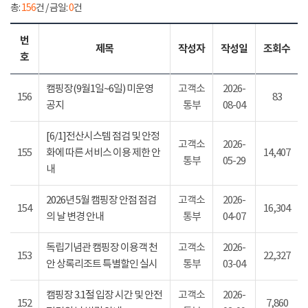
총:
156
건 / 금일:
0
건
번
제목
작성자
작성일
조회수
호
캠핑장(9월1일~6일) 미운영
고객소
2026-
156
83
공지
통부
08-04
[6/1]전산시스템 점검 및 안정
고객소
2026-
155
화에 따른 서비스 이용 제한 안
14,407
통부
05-29
내
2026년 5월 캠핑장 안점 점검
고객소
2026-
154
16,304
의 날 변경 안내
통부
04-07
독립기념관 캠핑장 이용객 천
고객소
2026-
153
22,327
안 상록리조트 특별할인 실시
통부
03-04
캠핑장 3.1절 입장 시간 및 안전
고객소
2026-
152
7,860