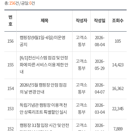
총:
156
건 / 금일:
0
건
번
제목
작성자
작성일
조회수
호
캠핑장(9월1일~6일) 미운영
고객소
2026-
156
105
공지
통부
08-04
[6/1]전산시스템 점검 및 안정
고객소
2026-
155
화에 따른 서비스 이용 제한 안
14,423
통부
05-29
내
2026년 5월 캠핑장 안점 점검
고객소
2026-
154
16,362
의 날 변경 안내
통부
04-07
독립기념관 캠핑장 이용객 천
고객소
2026-
153
22,345
안 상록리조트 특별할인 실시
통부
03-04
캠핑장 3.1절 입장 시간 및 안전
고객소
2026-
152
7,889