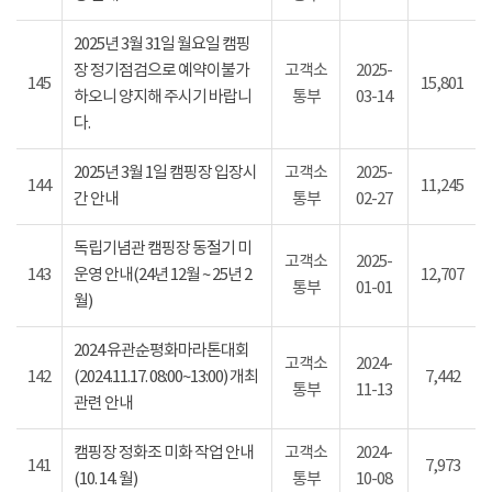
2025년 3월 31일 월요일 캠핑
장 정기점검으로 예약이불가
고객소
2025-
145
15,801
하오니 양지해 주시기 바랍니
통부
03-14
다.
2025년 3월 1일 캠핑장 입장시
고객소
2025-
144
11,245
간 안내
통부
02-27
독립기념관 캠핑장 동절기 미
고객소
2025-
143
운영 안내(24년 12월 ~ 25년 2
12,707
통부
01-01
월)
2024 유관순평화마라톤대회
고객소
2024-
142
(2024.11.17. 08:00~13:00) 개최
7,442
통부
11-13
관련 안내
캠핑장 정화조 미화 작업 안내
고객소
2024-
141
7,973
(10. 14. 월)
통부
10-08