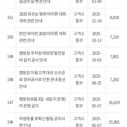
점검의 날 변경 안내
통부
02-09
2025 유관순 평화 마라톤 대회
고객소
2025-
151
8,018
개최 관련 안내
통부
11-24
천안 꽈자런 2025 마라톤 개최
고객소
2025-
150
7,219
관련 안내
통부
10-13
캠핑장 주차장 태양광 발전설
고객소
2025-
149
7,801
비 설치 공사 안내
통부
10-03
캠핑장 이용고객 대상 오수관
고객소
2025-
148
로 정비공사로 인한 관내 동선
7,292
통부
08-25
안내
캠핑장(6월 3일 ~ 8일 미 운영)
고객소
2025-
147
16,619
미 운영 공지
통부
05-07
야생동물 포획단 활동 공지사
고객소
2025-
146
15,801
항 안내
통부
05-07