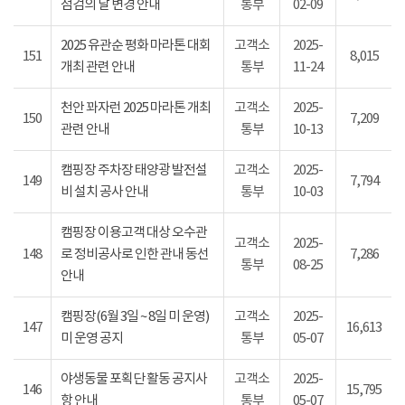
점검의 날 변경 안내
통부
02-09
2025 유관순 평화 마라톤 대회
고객소
2025-
151
8,015
개최 관련 안내
통부
11-24
천안 꽈자런 2025 마라톤 개최
고객소
2025-
150
7,209
관련 안내
통부
10-13
캠핑장 주차장 태양광 발전설
고객소
2025-
149
7,794
비 설치 공사 안내
통부
10-03
캠핑장 이용고객 대상 오수관
고객소
2025-
148
로 정비공사로 인한 관내 동선
7,286
통부
08-25
안내
캠핑장(6월 3일 ~ 8일 미 운영)
고객소
2025-
147
16,613
미 운영 공지
통부
05-07
야생동물 포획단 활동 공지사
고객소
2025-
146
15,795
항 안내
통부
05-07