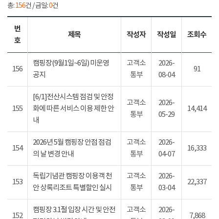
총:
156
건 / 금일:
0
건
번
제목
작성자
작성일
조회수
호
캠핑장(9월1일~6일) 미운영
고객소
2026-
156
91
공지
통부
08-04
[6/1]전산시스템 점검 및 안정
고객소
2026-
155
화에 따른 서비스 이용 제한 안
14,414
통부
05-29
내
2026년 5월 캠핑장 안점 점검
고객소
2026-
154
16,333
의 날 변경 안내
통부
04-07
독립기념관 캠핑장 이용객 천
고객소
2026-
153
22,337
안 상록리조트 특별할인 실시
통부
03-04
캠핑장 3.1절 입장 시간 및 안전
고객소
2026-
152
7,868