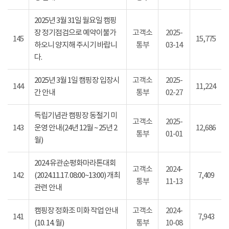
2025년 3월 31일 월요일 캠핑
장 정기점검으로 예약이불가
고객소
2025-
145
15,775
하오니 양지해 주시기 바랍니
통부
03-14
다.
2025년 3월 1일 캠핑장 입장시
고객소
2025-
144
11,224
간 안내
통부
02-27
독립기념관 캠핑장 동절기 미
고객소
2025-
143
운영 안내(24년 12월 ~ 25년 2
12,686
통부
01-01
월)
2024 유관순평화마라톤대회
고객소
2024-
142
(2024.11.17. 08:00~13:00) 개최
7,409
통부
11-13
관련 안내
캠핑장 정화조 미화 작업 안내
고객소
2024-
141
7,943
(10. 14. 월)
통부
10-08