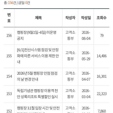
총:
156
건 / 금일:
0
건
번
제목
작성자
작성일
조회수
호
캠핑장(9월1일~6일) 미운영
고객소
2026-
156
79
공지
통부
08-04
[6/1]전산시스템 점검 및 안정
고객소
2026-
155
화에 따른 서비스 이용 제한 안
14,406
통부
05-29
내
2026년 5월 캠핑장 안점 점검
고객소
2026-
154
16,301
의 날 변경 안내
통부
04-07
독립기념관 캠핑장 이용객 천
고객소
2026-
153
22,323
안 상록리조트 특별할인 실시
통부
03-04
캠핑장 3.1절 입장 시간 및 안전
고객소
2026-
152
7,860