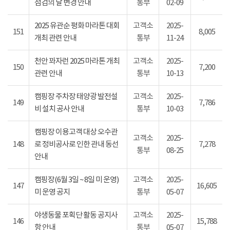
점검의 날 변경 안내
통부
02-09
2025 유관순 평화 마라톤 대회
고객소
2025-
151
8,005
개최 관련 안내
통부
11-24
천안 꽈자런 2025 마라톤 개최
고객소
2025-
150
7,200
관련 안내
통부
10-13
캠핑장 주차장 태양광 발전설
고객소
2025-
149
7,786
비 설치 공사 안내
통부
10-03
캠핑장 이용고객 대상 오수관
고객소
2025-
148
로 정비공사로 인한 관내 동선
7,278
통부
08-25
안내
캠핑장(6월 3일 ~ 8일 미 운영)
고객소
2025-
147
16,605
미 운영 공지
통부
05-07
야생동물 포획단 활동 공지사
고객소
2025-
146
15,788
항 안내
통부
05-07