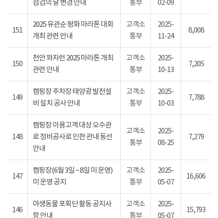
점검의 날 변경 안내
통부
02-09
2025 유관순 평화 마라톤 대회
고객소
2025-
151
8,008
개최 관련 안내
통부
11-24
천안 꽈자런 2025 마라톤 개최
고객소
2025-
150
7,205
관련 안내
통부
10-13
캠핑장 주차장 태양광 발전설
고객소
2025-
149
7,788
비 설치 공사 안내
통부
10-03
캠핑장 이용고객 대상 오수관
고객소
2025-
148
로 정비공사로 인한 관내 동선
7,279
통부
08-25
안내
캠핑장(6월 3일 ~ 8일 미 운영)
고객소
2025-
147
16,606
미 운영 공지
통부
05-07
야생동물 포획단 활동 공지사
고객소
2025-
146
15,793
항 안내
통부
05-07