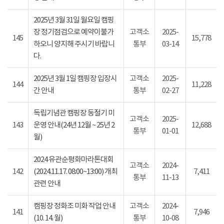
2025년 3월 31일 월요일 캠핑
장 정기점검으로 예약이불가
고객소
2025-
145
15,778
하오니 양지해 주시기 바랍니
통부
03-14
다.
2025년 3월 1일 캠핑장 입장시
고객소
2025-
144
11,228
간 안내
통부
02-27
독립기념관 캠핑장 동절기 미
고객소
2025-
143
운영 안내(24년 12월 ~ 25년 2
12,688
통부
01-01
월)
2024 유관순평화마라톤대회
고객소
2024-
142
(2024.11.17. 08:00~13:00) 개최
7,411
통부
11-13
관련 안내
캠핑장 정화조 미화 작업 안내
고객소
2024-
141
7,946
(10. 14. 월)
통부
10-08