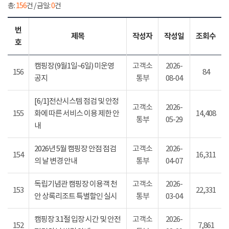
총:
156
건 / 금일:
0
건
번
제목
작성자
작성일
조회수
호
캠핑장(9월1일~6일) 미운영
고객소
2026-
156
84
공지
통부
08-04
[6/1]전산시스템 점검 및 안정
고객소
2026-
155
화에 따른 서비스 이용 제한 안
14,408
통부
05-29
내
2026년 5월 캠핑장 안점 점검
고객소
2026-
154
16,311
의 날 변경 안내
통부
04-07
독립기념관 캠핑장 이용객 천
고객소
2026-
153
22,331
안 상록리조트 특별할인 실시
통부
03-04
캠핑장 3.1절 입장 시간 및 안전
고객소
2026-
152
7,861