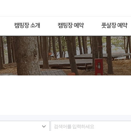
캠핑장 소개
캠핑장 예약
풋살장 예약