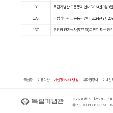
139
독립기념관 교통통제 안내(2024년 8월 3일 토요
138
독립기념관 교통통제 안내(2024년 7월 20일 토요
137
캠핑장 전기공사(5.27. 월)로 인한 미운영 
고객헌장
이용약관
개인정보처리방침
저작권정책
이메일
31232 충청남도 천안시 동남구 
ⓒ 2018 THE INDEPENDENCE HAL