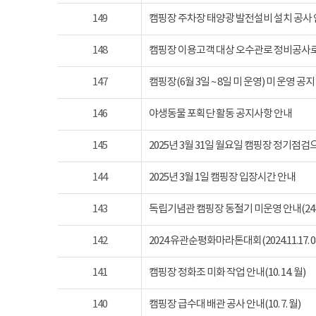
149
캠핑장 주차장 태양광 발전설비 설치 공사
148
캠핑장 이용고객 대상 오수관로 정비공사로
147
캠핑장(6월 3일 ~ 8일 미 운영) 미 운영 공지
146
야생동물 포획단 활동 공지사항 안내
145
2025년 3월 31일 월요일 캠핑장 정기점
144
2025년 3월 1일 캠핑장 입장시간 안내
143
독립기념관 캠핑장 동절기 미운영 안내(24년 1
142
2024 유관순평화마라톤대회(2024.11.17. 08
141
캠핑장 정화조 미화 작업 안내(10. 14. 월)
140
캠핑장 급수대 배관 공사 안내(10. 7. 월)