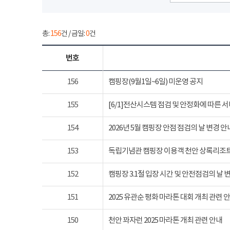
총:
156
건 / 금일:
0
건
번호
156
캠핑장(9월1일~6일) 미운영 공지
155
[6/1]전산시스템 점검 및 안정화에 따른 
154
2026년 5월 캠핑장 안점 점검의 날 변경 안
153
독립기념관 캠핑장 이용객 천안 상록리조
152
캠핑장 3.1절 입장 시간 및 안전점검의 날 
151
2025 유관순 평화 마라톤 대회 개최 관련 
150
천안 꽈자런 2025 마라톤 개최 관련 안내