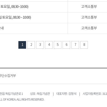
일, 08:30~10:00)
고객소통부
일, 08:30 ~ 10:00)
고객소통부
안내
고객소통부
1
2
3
4
5
6
7
8
무단수집거부
목천읍 독립기념관로 1
상호 : 독립기념관 | 대표자명 : 김형석 | 사업자등록번호 : 312-
L OF KOREA. ALL RIGHTS RESERVED.