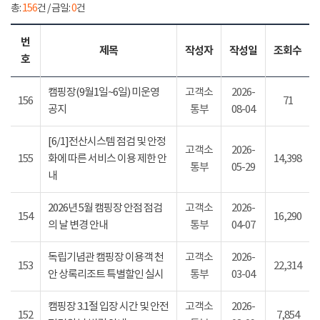
총:
156
건 / 금일:
0
건
번
제목
작성자
작성일
조회수
호
캠핑장(9월1일~6일) 미운영
고객소
2026-
156
71
공지
통부
08-04
[6/1]전산시스템 점검 및 안정
고객소
2026-
155
화에 따른 서비스 이용 제한 안
14,398
통부
05-29
내
2026년 5월 캠핑장 안점 점검
고객소
2026-
154
16,290
의 날 변경 안내
통부
04-07
독립기념관 캠핑장 이용객 천
고객소
2026-
153
22,314
안 상록리조트 특별할인 실시
통부
03-04
캠핑장 3.1절 입장 시간 및 안전
고객소
2026-
152
7,854