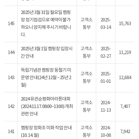
2025년 3월 31일 월요일 캠핑
장 정기점검으로 예약이불가
고객소
2025-
145
15,763
하오니 양지해 주시기 바랍니
통부
03-14
다.
2025년 3월 1일 캠핑장 입장시
고객소
2025-
144
11,219
간 안내
통부
02-27
독립기념관 캠핑장 동절기 미
고객소
2025-
143
운영 안내(24년 12월 ~ 25년 2
12,684
통부
01-01
월)
2024 유관순평화마라톤대회
고객소
2024-
142
(2024.11.17. 08:00~13:00) 개최
7,407
통부
11-13
관련 안내
캠핑장 정화조 미화 작업 안내
고객소
2024-
141
7,942
(10. 14. 월)
통부
10-08