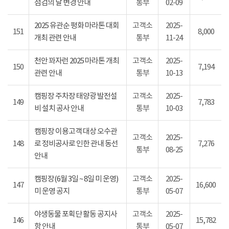
점검의 날 변경 안내
통부
02-09
2025 유관순 평화 마라톤 대회
고객소
2025-
151
8,000
개최 관련 안내
통부
11-24
천안 꽈자런 2025 마라톤 개최
고객소
2025-
150
7,194
관련 안내
통부
10-13
캠핑장 주차장 태양광 발전설
고객소
2025-
149
7,783
비 설치 공사 안내
통부
10-03
캠핑장 이용고객 대상 오수관
고객소
2025-
148
로 정비공사로 인한 관내 동선
7,276
통부
08-25
안내
캠핑장(6월 3일 ~ 8일 미 운영)
고객소
2025-
147
16,600
미 운영 공지
통부
05-07
야생동물 포획단 활동 공지사
고객소
2025-
146
15,782
항 안내
통부
05-07