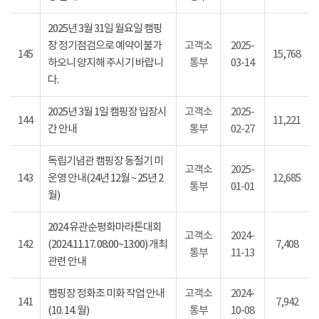
2025년 3월 31일 월요일 캠핑
장 정기점검으로 예약이불가
고객소
2025-
145
15,768
하오니 양지해 주시기 바랍니
통부
03-14
다.
2025년 3월 1일 캠핑장 입장시
고객소
2025-
144
11,221
간 안내
통부
02-27
독립기념관 캠핑장 동절기 미
고객소
2025-
143
운영 안내(24년 12월 ~ 25년 2
12,685
통부
01-01
월)
2024 유관순평화마라톤대회
고객소
2024-
142
(2024.11.17. 08:00~13:00) 개최
7,408
통부
11-13
관련 안내
캠핑장 정화조 미화 작업 안내
고객소
2024-
141
7,942
(10. 14. 월)
통부
10-08