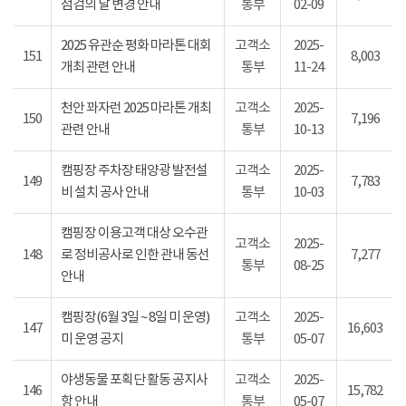
점검의 날 변경 안내
통부
02-09
2025 유관순 평화 마라톤 대회
고객소
2025-
151
8,003
개최 관련 안내
통부
11-24
천안 꽈자런 2025 마라톤 개최
고객소
2025-
150
7,196
관련 안내
통부
10-13
캠핑장 주차장 태양광 발전설
고객소
2025-
149
7,783
비 설치 공사 안내
통부
10-03
캠핑장 이용고객 대상 오수관
고객소
2025-
148
로 정비공사로 인한 관내 동선
7,277
통부
08-25
안내
캠핑장(6월 3일 ~ 8일 미 운영)
고객소
2025-
147
16,603
미 운영 공지
통부
05-07
야생동물 포획단 활동 공지사
고객소
2025-
146
15,782
항 안내
통부
05-07