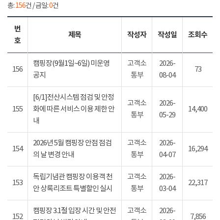
총:
156
건 / 금일:
0
건
번
제목
작성자
작성일
조회수
호
캠핑장(9월1일~6일) 미운영
고객소
2026-
156
73
공지
통부
08-04
[6/1]전산시스템 점검 및 안정
고객소
2026-
155
화에 따른 서비스 이용 제한 안
14,400
통부
05-29
내
2026년 5월 캠핑장 안점 점검
고객소
2026-
154
16,294
의 날 변경 안내
통부
04-07
독립기념관 캠핑장 이용객 천
고객소
2026-
153
22,317
안 상록리조트 특별할인 실시
통부
03-04
캠핑장 3.1절 입장 시간 및 안전
고객소
2026-
152
7,856